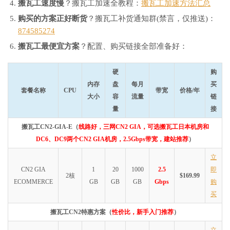
搬瓦工速度慢
？搬瓦工加速全教程：
搬瓦工加速方法汇总
购买的方案正好断货
？搬瓦工补货通知群(禁言，仅推送)：
874585274
搬瓦工最便宜方案
？配置、购买链接全部准备好：
硬
购
内存
盘
每月
买
套餐名称
CPU
带宽
价格/年
大小
容
流量
链
量
接
搬瓦工CN2-GIA-E（
线路好，三网CN2 GIA，可选搬瓦工日本机房和
DC6、DC9两个CN2 GIA机房，2.5Gbps带宽，建站推荐
）
立
CN2 GIA
1
20
1000
2.5
即
2核
$169.99
ECOMMERCE
GB
GB
GB
Gbps
购
买
搬瓦工CN2特惠方案（
性价比，新手入门推荐
）