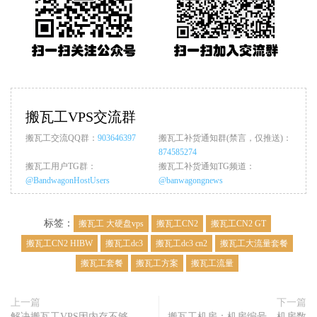
搬瓦工VPS交流群
搬瓦工交流QQ群：
903646397
搬瓦工补货通知群(禁言，仅推送)：
874585274
搬瓦工用户TG群：
搬瓦工补货通知TG频道：
@BandwagonHostUsers
@banwagongnews
标签：
搬瓦工 大硬盘vps
搬瓦工CN2
搬瓦工CN2 GT
搬瓦工CN2 HIBW
搬瓦工dc3
搬瓦工dc3 cn2
搬瓦工大流量套餐
搬瓦工套餐
搬瓦工方案
搬瓦工流量
上一篇
下一篇
解决搬瓦工VPS因内存不够
搬瓦工机房：机房编号、机房数