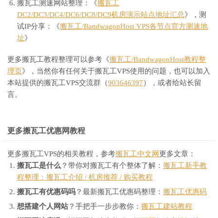
搬瓦工测速网站整理：《
搬瓦工
DC2/DC3/DC4/DC6/DC8/DC9机房演示站点地址汇总
》，测
试IP分享：《
搬瓦工/BandwagonHost VPS各节点官方测速地
址
》
更多搬瓦工教程整理可以参考《
搬瓦工/BandwagonHost教程整
理页
》，当然你有任何关于搬瓦工VPS使用的问题，也可以加入
本站提供的搬瓦工VPS交流群（
903646397
），或者给站长留
言。
更多搬瓦工优惠网教程
更多搬瓦工VPS的相关教程，参考
搬瓦工中文网
更多文章：
搬瓦工是什么
？带你对搬瓦工有个整体了解：
搬瓦工新手教
程整理：搬瓦工介绍 / 机房推荐 / 购买教程
搬瓦工有优惠码吗
？最新搬瓦工优惠码整理：
搬瓦工优惠码
想搭建个人网站
？手把手一步步教你：
搬瓦工建站教程