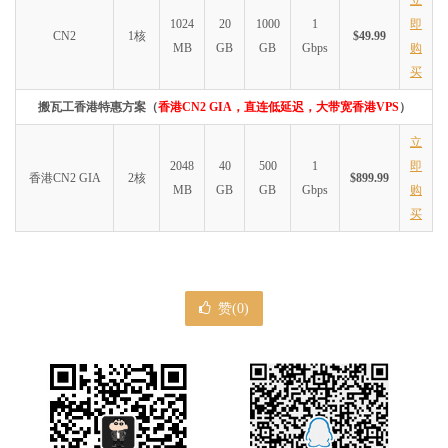
立
1024
20
1000
1
即
CN2
1核
$49.99
MB
GB
GB
Gbps
购
买
搬瓦工香港特惠方案（
香港CN2 GIA，直连低延迟，大带宽香港VPS
）
立
2048
40
500
1
即
香港CN2 GIA
2核
$899.99
MB
GB
GB
Gbps
购
买
赞(
0
)