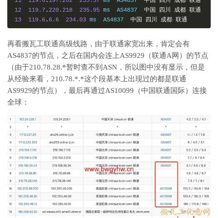
11
119.6
.
197.202
233.37
 ms  AS4837  
中国
四川
成都
联通
12
119.7
.
220.218
235.95
 ms  AS4837  
中国
四川
成都
联通
13
119.6
.
6.6
234.03
 ms  AS4837  
中国
四川
成都
联通
-----------------------------------------------------------
再看搬瓦工联通高级线路，由于联通家宽出来，肯定会有
AS4837的节点，之后在国内会连上AS9929（联通A网）的节点
（由于210.78.28.*暂时查不到ASN，所以图中没有显示，但是
从经验来看，210.78.*.*这个段基本上出现过的都是联通
AS9929的节点），最后再通过AS10099（中国联通国际）连接
全球：