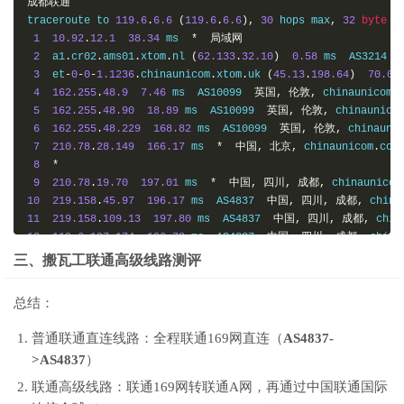
成都联通
traceroute to 
119.6
.
6.6
(
119.6
.
6.6
),
30
 hops max
,
32
byte
 pa
1
10.92
.
12.1
38.34
 ms  
*
局域网
2
  a1
.
cr02
.
ams01
.
xtom
.
nl 
(
62.133
.
32.10
)
0.58
 ms  AS3214  
3
  et
-
0
-
0
-
1.1236
.
chinaunicom
.
xtom
.
uk 
(
45.13
.
198.64
)
70.00
4
162.255
.
48.9
7.46
 ms  AS10099  
英国,
伦敦,
 chinaunicom
.
5
162.255
.
48.90
18.89
 ms  AS10099  
英国,
伦敦,
 chinaunico
6
162.255
.
48.229
168.82
 ms  AS10099  
英国,
伦敦,
 chinauni
7
210.78
.
28.149
166.17
 ms  
*
中国,
北京,
 chinaunicom
.
com
8
*
9
210.78
.
19.70
197.01
 ms  
*
中国,
四川,
成都,
 chinaunicom
10
219.158
.
45.97
196.17
 ms  AS4837  
中国,
四川,
成都,
 china
11
219.158
.
109.13
197.80
 ms  AS4837  
中国,
四川,
成都,
 chin
12
119.6
.
197.174
196.72
 ms  AS4837  
中国,
四川,
成都,
 china
13
119.7
.
220.226
191.83
 ms  AS4837  
中国,
四川,
成都,
 china
三、搬瓦工联通高级线路测评
14
119.6
.
6.6
196.51
 ms  AS4837  
中国,
四川,
成都,
 chinaunic
总结：
-----------------------------------------------------------
普通联通直连线路：全程联通169网直连（
AS4837-
>AS4837
）
联通高级线路：联通169网转联通A网，再通过中国联通国际