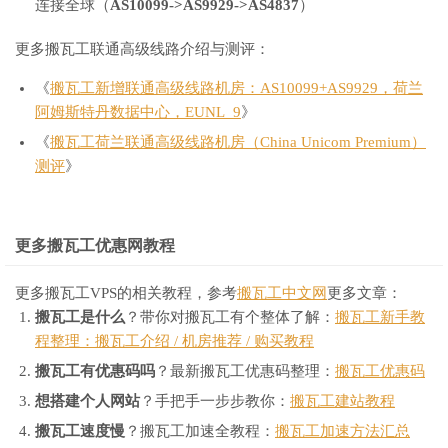
连接全球（
AS10099->AS9929->AS4837
）
更多搬瓦工联通高级线路介绍与测评：
《
搬瓦工新增联通高级线路机房：AS10099+AS9929，荷兰
阿姆斯特丹数据中心，EUNL_9
》
《
搬瓦工荷兰联通高级线路机房（China Unicom Premium）
测评
》
更多搬瓦工优惠网教程
更多搬瓦工VPS的相关教程，参考
搬瓦工中文网
更多文章：
搬瓦工是什么
？带你对搬瓦工有个整体了解：
搬瓦工新手教
程整理：搬瓦工介绍 / 机房推荐 / 购买教程
搬瓦工有优惠码吗
？最新搬瓦工优惠码整理：
搬瓦工优惠码
想搭建个人网站
？手把手一步步教你：
搬瓦工建站教程
搬瓦工速度慢
？搬瓦工加速全教程：
搬瓦工加速方法汇总