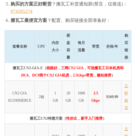
购买的方案正好断货
？搬瓦工补货通知群(禁言，仅推送)：
874585274
搬瓦工最便宜方案
？配置、购买链接全部准备好：
硬
购
内存
盘
每月
买
套餐名称
CPU
带宽
价格/年
大小
容
流量
链
量
接
搬瓦工CN2-GIA-E（
线路好，三网CN2 GIA，可选搬瓦工日本机房和
DC6、DC9两个CN2 GIA机房，2.5Gbps带宽，建站推荐
）
立
CN2 GIA
1
20
1000
2.5
即
2核
$169.99
ECOMMERCE
GB
GB
GB
Gbps
购
买
搬瓦工CN2特惠方案（
性价比，新手入门推荐
）
立