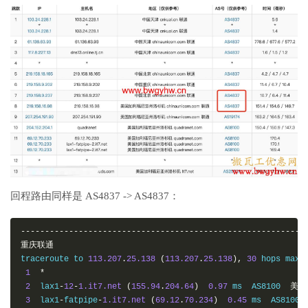
回程路由同样是 AS4837 -> AS4837：
-----------------------------------------------------------
重庆联通
traceroute to 
113.207
.
25.138
(
113.207
.
25.138
),
30
 hops max
,
1
*
2
  lax1
-
12
-
1.it7.net
(
155.94
.
204.64
)
0.97
 ms  AS8100  
美国
3
  lax1
-
fatpipe
-
1.it7.net
(
69.12
.
70.234
)
0.45
 ms  AS8100 