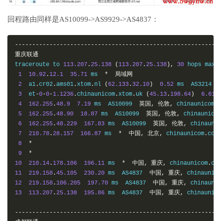
回程路由同样是AS10099->AS9929->AS4837：
-----------------------------------------------------------
重庆联通
traceroute to 
113.207
.
25.138
(
113.207
.
25.138
),
30
 hops max
,
1
10.92
.
12.1
35.71
 ms  
*
局域网
2
  a1
.
cr02
.
ams01
.
xtom
.
nl 
(
62.133
.
32.10
)
0.52
 ms  AS3214  
3
  et
-
0
-
0
-
1.1236
.
chinaunicom
.
xtom
.
uk 
(
45.13
.
198.64
)
6.61
 
4
162.255
.
48.9
7.19
 ms  AS10099  
英国,
伦敦,
 chinaunicom
.
5
162.255
.
48.90
18.87
 ms  AS10099  
英国,
伦敦,
 chinaunico
6
162.255
.
48.229
167.83
 ms  AS10099  
英国,
伦敦,
 chinauni
7
210.78
.
28.157
166.87
 ms  
*
中国,
北京,
 chinaunicom
.
com
8
*
9
*
10
210.14
.
178.106
196.11
 ms  
*
中国,
重庆,
 chinaunicom
.
co
11
219.158
.
45.105
230.20
 ms  AS4837  
中国,
重庆,
 chinaunic
12
219.158
.
106.205
197.70
 ms  AS4837  
中国,
重庆,
 chinauni
13
113.207
.
25.138
195.86
 ms  AS4837  
中国,
重庆,
 chinaunic
-----------------------------------------------------------