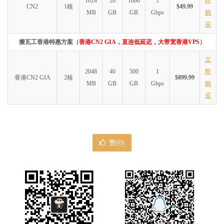
1024
20
1000
1
即
CN2
1核
$49.99
MB
GB
GB
Gbps
购
买
搬瓦工香港特惠方案（
香港CN2 GIA，直连低延迟，大带宽香港VPS
）
立
2048
40
500
1
即
香港CN2 GIA
2核
$899.99
MB
GB
GB
Gbps
购
买
赞(
0
)