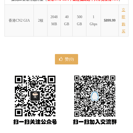
立
2048
40
500
1
即
香港CN2 GIA
2核
$899.99
MB
GB
GB
Gbps
购
买
赞(
0
)