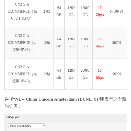
CN2 GIA
64
1280
12000
10
ECOMMERCE（高
24核
$7599.99
GB
GB
GB
Gbps
CPU HICPU）
CN2 GIA
64
1280
15000
10
ECOMMERCE（大
12核
$6790
GB
GB
GB
Gbps
流量HIWB）
CN2 GIA
64
1280
20000
10
ECOMMERCE（大
12核
$8999
GB
GB
GB
Gbps
流量HIWB）
选择“
NL – China Unicom Amsterdam (EUNL_9)
”即表示这个新
的机房：