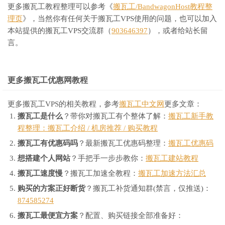
更多搬瓦工教程整理可以参考《
搬瓦工/BandwagonHost教程整
理页
》，当然你有任何关于搬瓦工VPS使用的问题，也可以加入
本站提供的搬瓦工VPS交流群（
903646397
），或者给站长留
言。
更多搬瓦工优惠网教程
更多搬瓦工VPS的相关教程，参考
搬瓦工中文网
更多文章：
搬瓦工是什么
？带你对搬瓦工有个整体了解：
搬瓦工新手教
程整理：搬瓦工介绍 / 机房推荐 / 购买教程
搬瓦工有优惠码吗
？最新搬瓦工优惠码整理：
搬瓦工优惠码
想搭建个人网站
？手把手一步步教你：
搬瓦工建站教程
搬瓦工速度慢
？搬瓦工加速全教程：
搬瓦工加速方法汇总
购买的方案正好断货
？搬瓦工补货通知群(禁言，仅推送)：
874585274
搬瓦工最便宜方案
？配置、购买链接全部准备好：