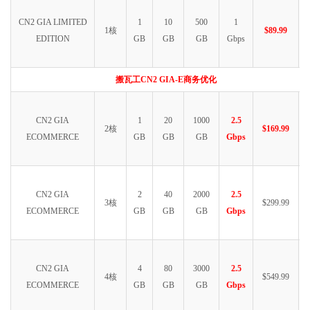
CN2 GIA LIMITED
1
10
500
1
1核
$89.99
EDITION
GB
GB
GB
Gbps
搬瓦工CN2 GIA-E商务优化
CN2 GIA
1
20
1000
2.5
2核
$169.99
ECOMMERCE
GB
GB
GB
Gbps
CN2 GIA
2
40
2000
2.5
3核
$299.99
ECOMMERCE
GB
GB
GB
Gbps
CN2 GIA
4
80
3000
2.5
4核
$549.99
ECOMMERCE
GB
GB
GB
Gbps