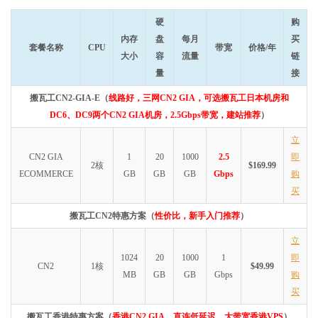
硬
购
内存
盘
每月
买
套餐名称
CPU
带宽
价格/年
大小
容
流量
链
量
接
搬瓦工CN2-GIA-E（
线路好，三网CN2 GIA，可选搬瓦工日本机房和
DC6、DC9两个CN2 GIA机房，2.5Gbps带宽，建站推荐
）
立
CN2 GIA
1
20
1000
2.5
即
2核
$169.99
ECOMMERCE
GB
GB
GB
Gbps
购
买
搬瓦工CN2特惠方案（
性价比，新手入门推荐
）
立
1024
20
1000
1
即
CN2
1核
$49.99
MB
GB
GB
Gbps
购
买
搬瓦工香港特惠方案（
香港CN2 GIA，直连低延迟，大带宽香港VPS
）