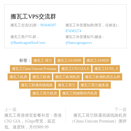
搬瓦工VPS交流群
搬瓦工交流QQ群：
903646397
搬瓦工补货通知群(禁言，仅推送)：
874585274
搬瓦工用户TG群：
搬瓦工补货通知TG频道：
@BandwagonHostUsers
@banwagongnews
标签：
搬瓦工 荷兰
搬瓦工AS10099
搬瓦工AS9929
搬瓦工China Unicom Premium
搬瓦工CN2 GIA-E
搬瓦工EUNL_9
搬瓦工机房
搬瓦工欧洲
搬瓦工欧洲机房
搬瓦工欧洲机房怎么样
搬瓦工联通高级线路
搬瓦工荷兰
搬瓦工荷兰服务器
搬瓦工荷兰机房
搬瓦工阿姆斯特丹机房
上一篇
下一篇
搬瓦工香港便宜套餐补货：香港
搬瓦工荷兰联通高级线路机房
CN2 GIA，1Gbps带宽，延迟
（China Unicom Premium）测评
低、速度快，月付$89.99