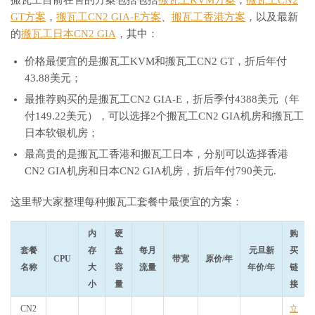
搬瓦工目前在售的方案包括包括
搬瓦工KVM方案
，
搬瓦工CN2
GT方案
，
搬瓦工CN2 GIA-E方案
、
搬瓦工香港方案
，以及最新
的
搬瓦工日本CN2 GIA
，其中：
价格最便宜的是搬瓦工KVM和搬瓦工CN2 GT，折后年付
43.88美元；
最推荐购买的是搬瓦工CN2 GIA-E，折后季付4388美元（年
付149.22美元），可以选择2个搬瓦工CN2 GIA机房和搬瓦工
日本软银机房；
最高贵的是搬瓦工香港和搬瓦工日本，分别可以选择香港
CN2 GIA机房和日本CN2 GIA机房，折后年付790美元.
这里帮大家整理每种搬瓦工套餐中最便宜的方案：
内
硬
购
套餐
存
盘
每月
元旦新
买
CPU
带宽
原价/年
名称
大
容
流量
年价/年
链
小
量
接
CN2
立