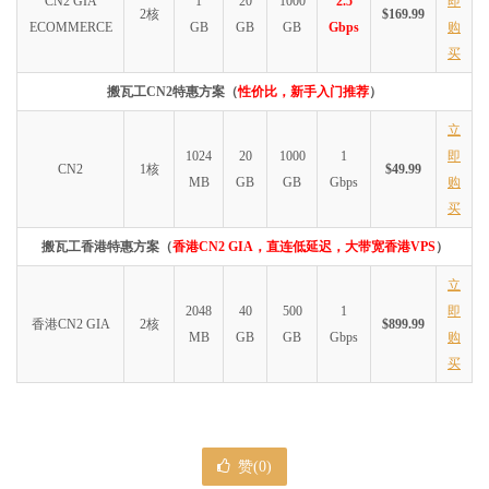
CN2 GIA
1
20
1000
2.5
即
2核
$169.99
ECOMMERCE
GB
GB
GB
Gbps
购
买
搬瓦工CN2特惠方案（
性价比，新手入门推荐
）
立
1024
20
1000
1
即
CN2
1核
$49.99
MB
GB
GB
Gbps
购
买
搬瓦工香港特惠方案（
香港CN2 GIA，直连低延迟，大带宽香港VPS
）
立
2048
40
500
1
即
香港CN2 GIA
2核
$899.99
MB
GB
GB
Gbps
购
买
赞(
0
)