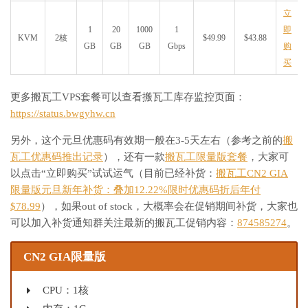
立
1
20
1000
1
即
KVM
2核
$49.99
$43.88
GB
GB
GB
Gbps
购
买
更多搬瓦工VPS套餐可以查看搬瓦工库存监控页面：
https://status.bwgyhw.cn
另外，这个元旦优惠码有效期一般在3-5天左右（参考之前的
搬
瓦工优惠码推出记录
），还有一款
搬瓦工限量版套餐
，大家可
以点击“立即购买”试试运气（目前已经补货：
搬瓦工CN2 GIA
限量版元旦新年补货：叠加12.22%限时优惠码折后年付
$78.99
），如果out of stock，大概率会在促销期间补货，大家也
可以加入补货通知群关注最新的搬瓦工促销内容：
874585274
。
CN2 GIA限量版
CPU：1核