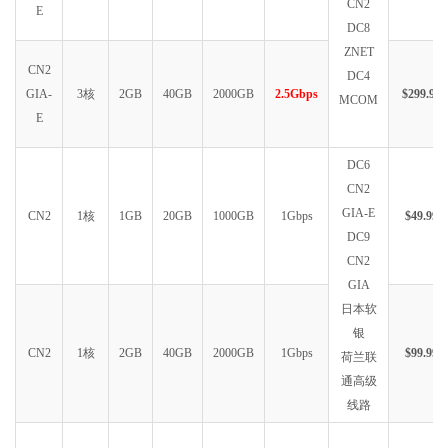
CN2
E
DC8
ZNET
CN2
DC4
GIA-
3核
2GB
40GB
2000GB
2.5Gbps
$299.99
MCOM
E
DC6
CN2
GIA-E
CN2
1核
1GB
20GB
1000GB
1Gbps
$49.99
DC9
CN2
GIA
日本软
银
CN2
1核
2GB
40GB
2000GB
1Gbps
$99.99
荷兰联
通高级
线路