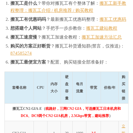
搬瓦工是什么
？带你对搬瓦工有个整体了解：
搬瓦工新手教
程整理：搬瓦工介绍 / 机房推荐 / 购买教程
搬瓦工有优惠码吗
？最新搬瓦工优惠码整理：
搬瓦工优惠码
想搭建个人网站
？手把手一步步教你：
搬瓦工建站教程
搬瓦工速度慢
？搬瓦工加速全教程：
搬瓦工加速方法汇总
购买的方案正好断货
？搬瓦工补货通知群(禁言，仅推送)：
874585274
搬瓦工最便宜方案
？配置、购买链接全部准备好：
硬
购
内存
盘
每月
买
套餐名称
CPU
带宽
价格/年
大小
容
流量
链
量
接
搬瓦工CN2-GIA-E（
线路好，三网CN2 GIA，可选搬瓦工日本机房和
DC6、DC9两个CN2 GIA机房，2.5Gbps带宽，建站推荐
）
立