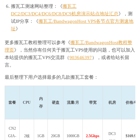
搬瓦工测速网站整理：《
搬瓦工
DC2/DC3/DC4/DC6/DC8/DC9机房演示站点地址汇总
》，测
试IP分享：《
搬瓦工/BandwagonHost VPS各节点官方测速地
址
》
更多搬瓦工教程整理可以参考《
搬瓦工/BandwagonHost教程整
理页
》，当然你有任何关于搬瓦工VPS使用的问题，也可以加入
本站提供的搬瓦工VPS交流群（
903646397
），或者给站长留
言。
最后整理下用户选择最多的几款搬瓦工套餐：
内
套餐
CPU
硬盘
流量/月
带宽
机房
价格/年
存
CN2
DC3
GIA-
2核
1GB
20GB
1000GB
2.5Gbps
$169.99