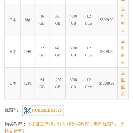
立
16
320
4000
1.2
即
日本
8核
$5899.99
GB
GB
GB
Gbps
购
买
立
32
640
6000
1.2
即
日本
10核
$9989.99
GB
GB
GB
Gbps
购
买
立
64
1280
8000
1.2
即
日本
12核
$18989.99
GB
GB
GB
Gbps
购
买
优惠码：
NODESEEK2026
购买教程：《
搬瓦工新用户注册和购买教程，循环优惠码，支
持支付宝
》