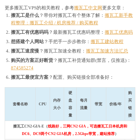
更多搬瓦工VPS的相关教程，参考
搬瓦工中文网
更多文章：
搬瓦工是什么
？带你对搬瓦工有个整体了解：
搬瓦工新手教
程整理：搬瓦工介绍 / 机房推荐 / 购买教程
搬瓦工有优惠码吗
？最新搬瓦工优惠码整理：
搬瓦工优惠码
想搭建个人网站
？手把手一步步教你：
搬瓦工建站教程
搬瓦工速度慢
？搬瓦工加速全教程：
搬瓦工加速方法汇总
购买的方案正好断货
？搬瓦工补货通知群(禁言，仅推送)：
874585274
搬瓦工最便宜方案
？配置、购买链接全部准备好：
硬
购
内存
盘
每月
买
套餐名称
CPU
带宽
价格/年
大小
容
流量
链
量
接
搬瓦工CN2-GIA-E（
线路好，三网CN2 GIA，可选搬瓦工日本机房和
DC6、DC9两个CN2 GIA机房，2.5Gbps带宽，建站推荐
）