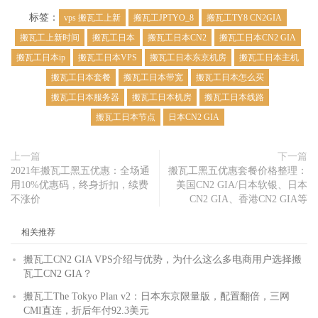
标签：
vps 搬瓦工上新
搬瓦工JPTYO_8
搬瓦工TY8 CN2GIA
搬瓦工上新时间
搬瓦工日本
搬瓦工日本CN2
搬瓦工日本CN2 GIA
搬瓦工日本ip
搬瓦工日本VPS
搬瓦工日本东京机房
搬瓦工日本主机
搬瓦工日本套餐
搬瓦工日本带宽
搬瓦工日本怎么买
搬瓦工日本服务器
搬瓦工日本机房
搬瓦工日本线路
搬瓦工日本节点
日本CN2 GIA
上一篇
下一篇
2021年搬瓦工黑五优惠：全场通
搬瓦工黑五优惠套餐价格整理：
用10%优惠码，终身折扣，续费
美国CN2 GIA/日本软银、日本
不涨价
CN2 GIA、香港CN2 GIA等
相关推荐
搬瓦工CN2 GIA VPS介绍与优势，为什么这么多电商用户选择搬
瓦工CN2 GIA？
搬瓦工The Tokyo Plan v2：日本东京限量版，配置翻倍，三网
CMI直连，折后年付92.3美元