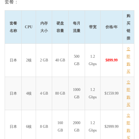
套餐：
购
套餐
内存
硬盘
每月
买
CPU
带宽
价格/年
名称
大小
容量
流量
链
接
立
500
1.2
即
日本
2核
2 GB
40 GB
$899.99
GB
Gbps
购
买
立
1000
1.2
即
日本
4核
4 GB
80 GB
$1559.99
GB
Gbps
购
买
立
160
2000
1.2
即
日本
6核
8 GB
$2999.99
GB
GB
Gbps
购
买