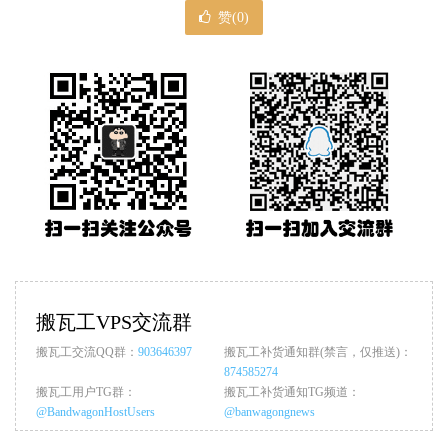
赞(
0
)
搬瓦工VPS交流群
搬瓦工交流QQ群：
903646397
搬瓦工补货通知群(禁言，仅推送)：
874585274
搬瓦工用户TG群：
搬瓦工补货通知TG频道：
@BandwagonHostUsers
@banwagongnews