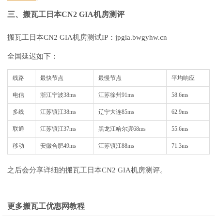
三、搬瓦工日本CN2 GIA机房测评
搬瓦工日本CN2 GIA机房测试IP：jpgia.bwgyhw.cn
全国延迟如下：
线路
最快节点
最慢节点
平均响应
电信
浙江宁波
38ms
江苏徐州
91ms
58.6ms
多线
江苏镇江
38ms
辽宁大连
85ms
62.9ms
联通
江苏镇江
37ms
黑龙江哈尔滨
68ms
55.6ms
移动
安徽合肥
49ms
江苏镇江
88ms
71.3ms
之后会分享详细的搬瓦工日本CN2 GIA机房测评。
更多搬瓦工优惠网教程