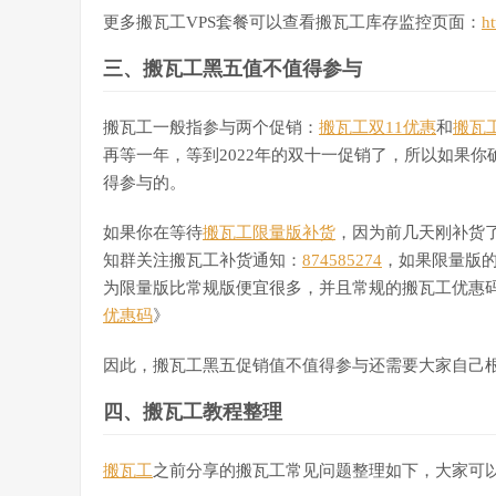
更多搬瓦工VPS套餐可以查看搬瓦工库存监控页面：
ht
三、搬瓦工黑五值不值得参与
搬瓦工一般指参与两个促销：
搬瓦工双11优惠
和
搬瓦
再等一年，等到2022年的双十一促销了，所以如果你
得参与的。
如果你在等待
搬瓦工限量版补货
，因为前几天刚补货
知群关注搬瓦工补货通知：
874585274
，如果限量版
为限量版比常规版便宜很多，并且常规的搬瓦工优惠码也
优惠码
》
因此，搬瓦工黑五促销值不值得参与还需要大家自己
四、搬瓦工教程整理
搬瓦工
之前分享的搬瓦工常见问题整理如下，大家可