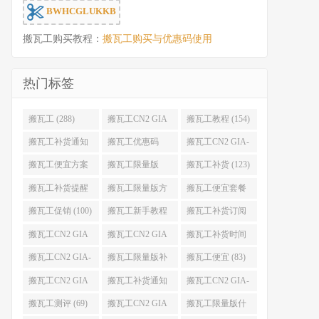
BWHCGLUKKB
搬瓦工购买教程：
搬瓦工购买与优惠码使用
热门标签
搬瓦工 (288)
搬瓦工CN2 GIA
搬瓦工教程 (154)
(176)
搬瓦工补货通知
搬瓦工优惠码
搬瓦工CN2 GIA-
(132)
(131)
E (130)
搬瓦工便宜方案
搬瓦工限量版
搬瓦工补货 (123)
(128)
(126)
搬瓦工补货提醒
搬瓦工限量版方
搬瓦工便宜套餐
(106)
案 (106)
(103)
搬瓦工促销 (100)
搬瓦工新手教程
搬瓦工补货订阅
(98)
(98)
搬瓦工CN2 GIA
搬瓦工CN2 GIA
搬瓦工补货时间
便宜方案 (92)
限量版 (90)
(89)
搬瓦工CN2 GIA-
搬瓦工限量版补
搬瓦工便宜 (83)
E限量版 (84)
货 (84)
搬瓦工CN2 GIA
搬瓦工补货通知
搬瓦工CN2 GIA-
优惠 (82)
QQ群 (76)
E便宜套餐 (76)
搬瓦工测评 (69)
搬瓦工CN2 GIA
搬瓦工限量版什