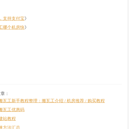
，支持支付宝
》
工哪个机房快
》
文章：
搬瓦工新手教程整理：搬瓦工介绍 / 机房推荐 / 购买教程
搬瓦工优惠码
建站教程
速方法汇总