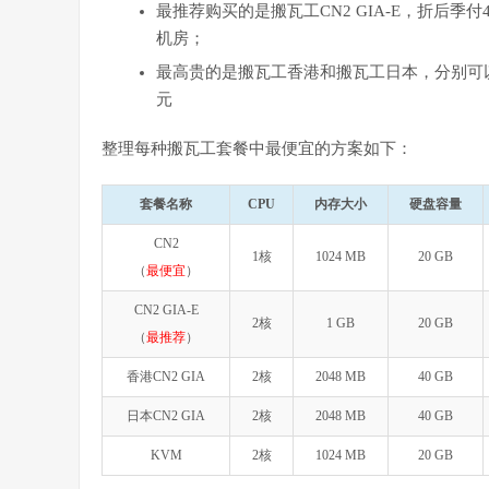
最推荐购买的是搬瓦工CN2 GIA-E，折后季付
机房；
最高贵的是搬瓦工香港和搬瓦工日本，分别可以选择
元
整理每种搬瓦工套餐中最便宜的方案如下：
套餐名称
CPU
内存大小
硬盘容量
CN2
1核
1024 MB
20 GB
（
最便宜
）
CN2 GIA-E
2核
1 GB
20 GB
（
最推荐
）
香港CN2 GIA
2核
2048 MB
40 GB
日本CN2 GIA
2核
2048 MB
40 GB
KVM
2核
1024 MB
20 GB