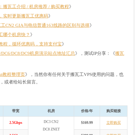
瓦工介绍 / 机房推荐 / 购买教程
》
，实时更新搬瓦工优惠码
》
瓦工CN2 GIA与电信普通163线路的区别与选择
》
工哪个机房快？
》
教程，循环优惠码，支持支付宝
》
C4/DC6/DC8/DC9机房演示站点地址汇总
》，测试IP分享：《
搬瓦
Host教程整理页
》，当然你有任何关于搬瓦工VPS使用的问题，也
，或者给站长留言。
带宽
机房
价格/年
购买链接
DC3 CN2
2.5Gbps
$169.99
立即购买
DC8 ZNET