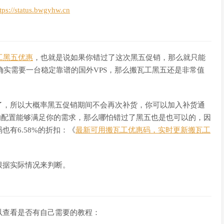
tps://status.bwgyhw.cn
工黑五优惠
，也就是说如果你错过了这次黑五促销，那么就只能
确实需要一台稳定靠谱的国外VPS，那么搬瓦工黑五还是非常值
了，所以大概率黑五促销期间不会再次补货，你可以加入补货通
的配置能够满足你的需求，那么哪怕错过了黑五也是也可以的，因
有6.58%的折扣：《
最新可用搬瓦工优惠码，实时更新搬瓦工
根据实际情况来判断。
以查看是否有自己需要的教程：