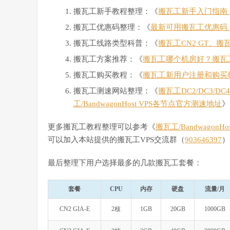
搬瓦工新手教程整理：《
搬瓦工新手入门指南：搬
搬瓦工优惠码整理：《
最新可用搬瓦工优惠码
搬瓦工线路类型科普：《
搬瓦工CN2 GT、搬
搬瓦工方案推荐：《
搬瓦工哪个机房好？搬瓦
搬瓦工购买教程：《
搬瓦工新用户注册和购买
搬瓦工测速网站整理：《
搬瓦工DC2/DC3/D
工/BandwagonHost VPS各节点官方测速地址
》
更多搬瓦工教程整理可以参考《
搬瓦工/Bandwagon
可以加入本站提供的搬瓦工VPS交流群（
903646397
）
最后整理下用户选择最多的几款搬瓦工套餐：
套餐
CPU
内存
硬盘
流量/月
CN2 GIA-E
2核
1GB
20GB
1000GB