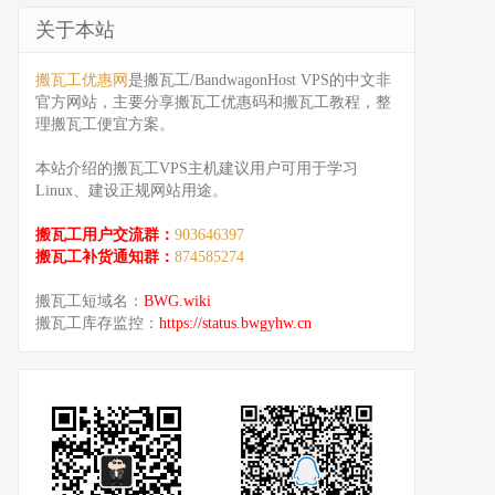
关于本站
搬瓦工优惠网
是搬瓦工/BandwagonHost VPS的中文非
官方网站，主要分享搬瓦工优惠码和搬瓦工教程，整
理搬瓦工便宜方案。
本站介绍的搬瓦工VPS主机建议用户可用于学习
Linux、建设正规网站用途。
搬瓦工用户交流群：
903646397
搬瓦工补货通知群：
874585274
搬瓦工短域名：
BWG.wiki
搬瓦工库存监控：
https://status.bwgyhw.cn