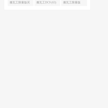
限量版补货 (67)
么时候补货 (67)
搬瓦工限量版买
搬瓦工DC9 (63)
搬瓦工限量版
不到 (67)
49.99 (62)