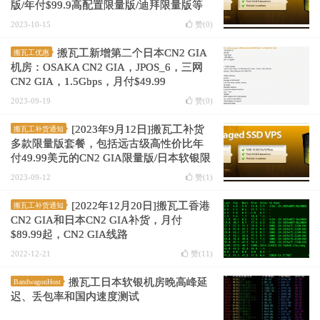
版/年付$99.9高配置限量版/迪拜限量版等
年付$49.99限量版有货
2023-10-15
赞(
0
)
搬瓦工新增第二个日本CN2 GIA
搬瓦工优惠
机房：OSAKA CN2 GIA，JPOS_6，三网
CN2 GIA，1.5Gbps，月付$49.99
2023-09-19
赞(
0
)
[2023年9月12日]搬瓦工补货
搬瓦工补货通知
多款限量版套餐，包括远古级高性价比年
付49.99美元的CN2 GIA限量版/日本软银限
量版
3年前的传家宝套餐
2023-09-12
赞(
1
)
[2022年12月20日]搬瓦工香港
搬瓦工补货通知
CN2 GIA和日本CN2 GIA补货，月付
$89.99起，CN2 GIA线路
2022-12-21
赞(
11
)
搬瓦工日本软银机房晚高峰延
BandwagonHost
迟、丢包率和国内速度测试