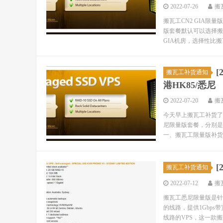
2022-07-26
搬
搬瓦工CN2 GIA
版套餐默认可以选择搬瓦
GIA机房，选择性比搬瓦工
[
搬瓦工补货通知
港HK85/悉尼
2022-07-20
搬
今天早上搬瓦工补货了3
尼限量版套餐，分别是美
一、搬瓦工限量版补货通知
[
搬瓦工补货通知
2022-07-12
搬
搬瓦工悉尼限量版是针
的线路，提供1Gbps
线路的VPS，这一款搬