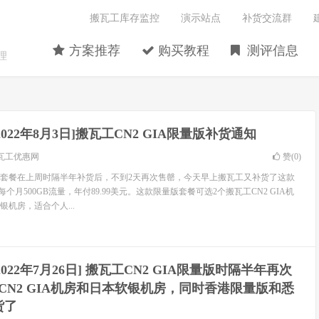
搬瓦工库存监控
演示站点
补货交流群
方案推荐
购买教程
测评信息
理
2022年8月3日]搬瓦工CN2 GIA限量版补货通知
瓦工优惠网
赞(
0
)
限量版套餐在上周时隔半年补货后，不到2天再次售罄，今天早上搬瓦工又补货了这款
个月500GB流量，年付89.99美元。这款限量版套餐可选2个搬瓦工CN2 GIA机
机房，适合个人...
2022年7月26日] 搬瓦工CN2 GIA限量版时隔半年再次
CN2 GIA机房和日本软银机房，同时香港限量版和悉
货了