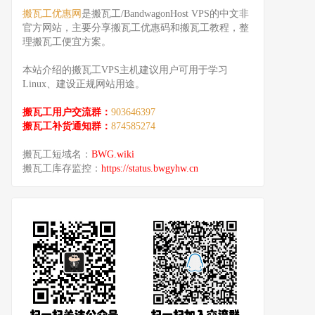
搬瓦工优惠网
是搬瓦工/BandwagonHost VPS的中文非
官方网站，主要分享搬瓦工优惠码和搬瓦工教程，整
理搬瓦工便宜方案。
本站介绍的搬瓦工VPS主机建议用户可用于学习
Linux、建设正规网站用途。
搬瓦工用户交流群：
903646397
搬瓦工补货通知群：
874585274
搬瓦工短域名：
BWG.wiki
搬瓦工库存监控：
https://status.bwgyhw.cn