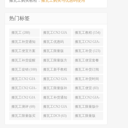
搬瓦工购买教程：
搬瓦工购买与优惠码使用
热门标签
搬瓦工 (288)
搬瓦工CN2 GIA
搬瓦工教程 (154)
(176)
搬瓦工补货通知
搬瓦工优惠码
搬瓦工CN2 GIA-
(132)
(131)
E (130)
搬瓦工便宜方案
搬瓦工限量版
搬瓦工补货 (123)
(128)
(126)
搬瓦工补货提醒
搬瓦工限量版方
搬瓦工便宜套餐
(106)
案 (106)
(103)
搬瓦工促销 (100)
搬瓦工新手教程
搬瓦工补货订阅
(98)
(98)
搬瓦工CN2 GIA
搬瓦工CN2 GIA
搬瓦工补货时间
便宜方案 (92)
限量版 (90)
(89)
搬瓦工CN2 GIA-
搬瓦工限量版补
搬瓦工便宜 (83)
E限量版 (84)
货 (84)
搬瓦工CN2 GIA
搬瓦工补货通知
搬瓦工CN2 GIA-
优惠 (82)
QQ群 (76)
E便宜套餐 (76)
搬瓦工测评 (69)
搬瓦工CN2 GIA
搬瓦工限量版什
限量版补货 (67)
么时候补货 (67)
搬瓦工限量版买
搬瓦工DC9 (63)
搬瓦工限量版
不到 (67)
49.99 (62)