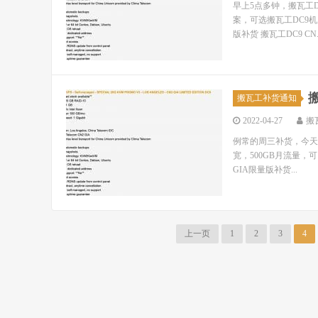
早上5点多钟，搬瓦工D
案，可选搬瓦工DC9机房
版补货 搬瓦工DC9 CN..
搬
搬瓦工补货通知
2022-04-27
搬
例常的周三补货，今天早上
宽，500GB月流量，可
GIA限量版补货...
上一页
1
2
3
4