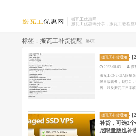
搬瓦工优惠网
搬瓦工优惠码分享，搬瓦工教程整
标签：搬瓦工补货提醒
第4页
[
搬瓦工补货通知
2022-08-03
搬
搬瓦工CN2 GIA
限量版套餐，1核1G，每
房，以及搬瓦工日本软银
[
搬瓦工补货通知
补货，可选2个
尼限量版也补