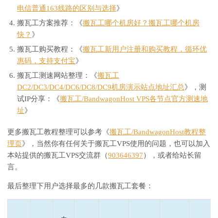
电信普通163线路的区别与选择
》
搬瓦工方案推荐：《
搬瓦工哪个机房好？搬瓦工哪个机房
快？
》
搬瓦工购买教程：《
搬瓦工新用户注册和购买教程，循环优
惠码，支持支付宝
》
搬瓦工测速网站整理：《
搬瓦工
DC2/DC3/DC4/DC6/DC8/DC9机房演示站点地址汇总
》，测
试IP分享：《
搬瓦工/BandwagonHost VPS各节点官方测速地
址
》
更多搬瓦工教程整理可以参考《
搬瓦工/BandwagonHost教程整
理页
》，当然你有任何关于搬瓦工VPS使用的问题，也可以加入
本站提供的搬瓦工VPS交流群（
903646397
），或者给站长留
言。
最后整理下用户选择最多的几款搬瓦工套餐：