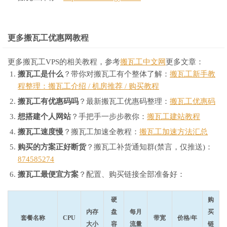
更多搬瓦工优惠网教程
更多搬瓦工VPS的相关教程，参考
搬瓦工中文网
更多文章：
搬瓦工是什么
？带你对搬瓦工有个整体了解：
搬瓦工新手教
程整理：搬瓦工介绍 / 机房推荐 / 购买教程
搬瓦工有优惠码吗
？最新搬瓦工优惠码整理：
搬瓦工优惠码
想搭建个人网站
？手把手一步步教你：
搬瓦工建站教程
搬瓦工速度慢
？搬瓦工加速全教程：
搬瓦工加速方法汇总
购买的方案正好断货
？搬瓦工补货通知群(禁言，仅推送)：
874585274
搬瓦工最便宜方案
？配置、购买链接全部准备好：
硬
购
内存
盘
每月
买
套餐名称
CPU
带宽
价格/年
大小
容
流量
链