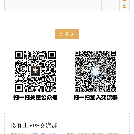
买
赞(
0
)
搬瓦工VPS交流群