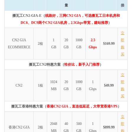
量
接
搬瓦工CN2-GIA-E（
线路好，三网CN2 GIA，可选搬瓦工日本机房和
DC6、DC9两个CN2 GIA机房，2.5Gbps带宽，建站推荐
）
立
CN2 GIA
1
20
1000
2.5
即
2核
$169.99
ECOMMERCE
GB
GB
GB
Gbps
购
买
搬瓦工CN2特惠方案（
性价比，新手入门推荐
）
立
1024
20
1000
1
即
CN2
1核
$49.99
MB
GB
GB
Gbps
购
买
搬瓦工香港特惠方案（
香港CN2 GIA，直连低延迟，大带宽香港VPS
）
立
2048
40
500
1
即
香港CN2 GIA
2核
$899.99
MB
GB
GB
Gbps
购