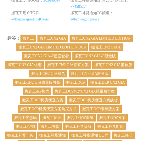
搬瓦工交流QQ群：
903646397
搬瓦工补货通知群(禁言，仅推送)：
874585274
搬瓦工用户TG群：
搬瓦工补货通知TG频道：
@BandwagonHostUsers
@banwagongnews
标签：
搬瓦工
搬瓦工CN2 GIA
搬瓦工CN2 GIA LIMITED EDITION
搬瓦工CN2 GIA LIMITED EDITION DC9
搬瓦工CN2 GIA-E
搬瓦工CN2 GIA-E便宜套餐
搬瓦工CN2 GIA-E限量版
搬瓦工CN2 GIA优惠
搬瓦工CN2 GIA便宜方案
搬瓦工CN2 GIA廉价版
搬瓦工CN2 GIA缺货
搬瓦工CN2 GIA限量版
搬瓦工CN2 GIA限量版补货
搬瓦工DC9
搬瓦工DC9 CN2 GIA
搬瓦工dc9机房
搬瓦工DC9机房CN2 GIA限量版方案
搬瓦工DC9机房便宜方案
搬瓦工DC9机房便宜方案缺货
搬瓦工DC9机房便宜方案购买方式
搬瓦工DC9限量版方案
搬瓦工优惠码
搬瓦工便宜
搬瓦工便宜套餐
搬瓦工便宜方案
搬瓦工促销
搬瓦工补货
搬瓦工补货提醒
搬瓦工补货时间
搬瓦工补货订阅
搬瓦工补货通知
搬瓦工补货通知 QQ群
搬瓦工降价