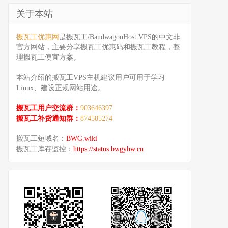
关于本站
搬瓦工优惠网
是搬瓦工/BandwagonHost VPS的中文非
官方网站，主要分享搬瓦工优惠码和搬瓦工教程，整
理搬瓦工便宜方案。
本站介绍的搬瓦工VPS主机建议用户可用于学习
Linux、建设正规网站用途。
搬瓦工用户交流群：
903646397
搬瓦工补货通知群：
874585274
搬瓦工短域名：
BWG.wiki
搬瓦工库存监控：
https://status.bwgyhw.cn