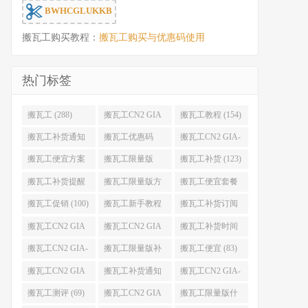
BWHCGLUKKB
搬瓦工购买教程：
搬瓦工购买与优惠码使用
热门标签
搬瓦工 (288)
搬瓦工CN2 GIA
搬瓦工教程 (154)
(176)
搬瓦工补货通知
搬瓦工优惠码
搬瓦工CN2 GIA-
(132)
(131)
E (130)
搬瓦工便宜方案
搬瓦工限量版
搬瓦工补货 (123)
(128)
(126)
搬瓦工补货提醒
搬瓦工限量版方
搬瓦工便宜套餐
(106)
案 (106)
(103)
搬瓦工促销 (100)
搬瓦工新手教程
搬瓦工补货订阅
(98)
(98)
搬瓦工CN2 GIA
搬瓦工CN2 GIA
搬瓦工补货时间
便宜方案 (92)
限量版 (90)
(89)
搬瓦工CN2 GIA-
搬瓦工限量版补
搬瓦工便宜 (83)
E限量版 (84)
货 (84)
搬瓦工CN2 GIA
搬瓦工补货通知
搬瓦工CN2 GIA-
优惠 (82)
QQ群 (76)
E便宜套餐 (76)
搬瓦工测评 (69)
搬瓦工CN2 GIA
搬瓦工限量版什