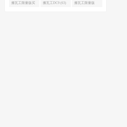
限量版补货 (67)
么时候补货 (67)
搬瓦工限量版买
搬瓦工DC9 (63)
搬瓦工限量版
不到 (67)
49.99 (62)