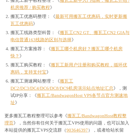
搬瓦工新手教程整理：《
搬瓦工新手入门指南：搬瓦工介绍 /
机房推荐 / 购买教程
》
搬瓦工优惠码整理：《
最新可用搬瓦工优惠码，实时更新搬
瓦工优惠码
》
搬瓦工线路类型科普：《
搬瓦工CN2 GT、搬瓦工CN2 GIA与
电信普通163线路的区别与选择
》
搬瓦工方案推荐：《
搬瓦工哪个机房好？搬瓦工哪个机房
快？
》
搬瓦工购买教程：《
搬瓦工新用户注册和购买教程，循环优
惠码，支持支付宝
》
搬瓦工测速网站整理：《
搬瓦工
DC2/DC3/DC4/DC6/DC8/DC9机房演示站点地址汇总
》，测
试IP分享：《
搬瓦工/BandwagonHost VPS各节点官方测速地
址
》
更多搬瓦工教程整理可以参考《
搬瓦工/BandwagonHost教程整
理页
》，当然你有任何关于搬瓦工VPS使用的问题，也可以加入
本站提供的搬瓦工VPS交流群（
903646397
），或者给站长留