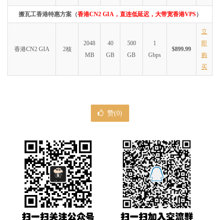
搬瓦工香港特惠方案（
香港CN2 GIA，直连低延迟，大带宽香港VPS
）
立
2048
40
500
1
即
香港CN2 GIA
2核
$899.99
MB
GB
GB
Gbps
购
买
赞(
0
)