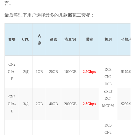
言。
最后整理下用户选择最多的几款搬瓦工套餐：
内
套餐
CPU
硬盘
流量/月
带宽
机房
价格/年
存
CN2
DC3
GIA-
2核
1GB
20GB
1000GB
2.5Gbps
$169.99
CN2
E
DC8
ZNET
CN2
DC4
GIA-
3核
2GB
40GB
2000GB
2.5Gbps
$299.99
MCOM
E
DC6
CN2