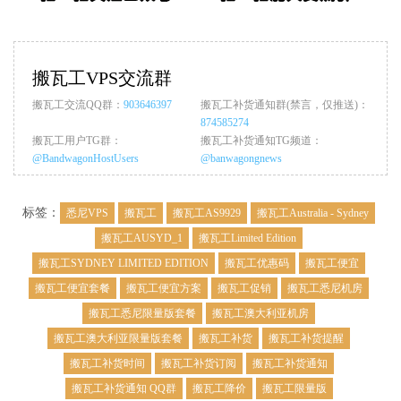
搬瓦工VPS交流群
搬瓦工交流QQ群：
903646397
搬瓦工补货通知群(禁言，仅推送)：
874585274
搬瓦工用户TG群：
搬瓦工补货通知TG频道：
@BandwagonHostUsers
@banwagongnews
标签：
悉尼VPS
搬瓦工
搬瓦工AS9929
搬瓦工Australia - Sydney
搬瓦工AUSYD_1
搬瓦工Limited Edition
搬瓦工SYDNEY LIMITED EDITION
搬瓦工优惠码
搬瓦工便宜
搬瓦工便宜套餐
搬瓦工便宜方案
搬瓦工促销
搬瓦工悉尼机房
搬瓦工悉尼限量版套餐
搬瓦工澳大利亚机房
搬瓦工澳大利亚限量版套餐
搬瓦工补货
搬瓦工补货提醒
搬瓦工补货时间
搬瓦工补货订阅
搬瓦工补货通知
搬瓦工补货通知 QQ群
搬瓦工降价
搬瓦工限量版