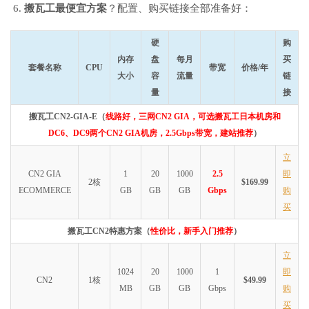
搬瓦工最便宜方案
？配置、购买链接全部准备好：
硬
购
内存
盘
每月
买
套餐名称
CPU
带宽
价格/年
大小
容
流量
链
量
接
搬瓦工CN2-GIA-E（
线路好，三网CN2 GIA，可选搬瓦工日本机房和
DC6、DC9两个CN2 GIA机房，2.5Gbps带宽，建站推荐
）
立
CN2 GIA
1
20
1000
2.5
即
2核
$169.99
ECOMMERCE
GB
GB
GB
Gbps
购
买
搬瓦工CN2特惠方案（
性价比，新手入门推荐
）
立
1024
20
1000
1
即
CN2
1核
$49.99
MB
GB
GB
Gbps
购
买