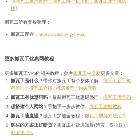
《
搬瓦工机房推荐：搬瓦工哪个机房好，搬瓦工哪个机房
快
》
搬瓦工所有套餐整理：
搬瓦工库存：
https://status.bwgyhw.cn
更多搬瓦工优惠网教程
更多搬瓦工VPS的相关教程，参考
搬瓦工中文网
更多文章：
搬瓦工是什么
？带你对搬瓦工有个整体了解：
搬瓦工新手教
程整理：搬瓦工介绍 / 机房推荐 / 购买教程
搬瓦工有优惠码吗
？最新搬瓦工优惠码整理：
搬瓦工优惠码
想搭建个人网站
？手把手一步步教你：
搬瓦工建站教程
搬瓦工速度慢
？搬瓦工加速全教程：
搬瓦工加速方法汇总
购买的方案正好断货
？搬瓦工补货通知群(禁言，仅推送)：
874585274