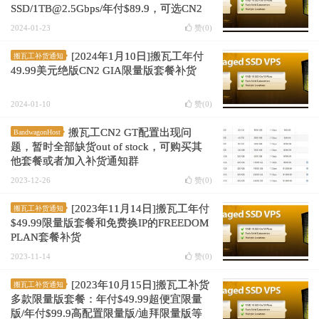
SSD/1TB@2.5Gbps/年付$89.9，可选CN2
GIA/日本软银/联通AS9929
2024-01-23
赞(
0
)
[2024年1月10日]搬瓦工年付
搬瓦工补货通知
49.99美元绝版CN2 GIA限量版套餐补货
2024-01-10
赞(
0
)
搬瓦工CN2 GT配置出现问
BandwagonHost
题，暂时全部缺货out of stock，可购买其
他套餐或者加入补货通知群
2023-12-26
赞(
0
)
[2023年11月14日]搬瓦工年付
搬瓦工补货通知
$49.99限量版套餐和免费换IP的FREEDOM
PLAN套餐补货
2023-11-14
赞(
0
)
[2023年10月15日]搬瓦工补货
搬瓦工补货通知
多款限量版套餐：年付$49.99超便宜限量
版/年付$99.9高配置限量版/迪拜限量版等