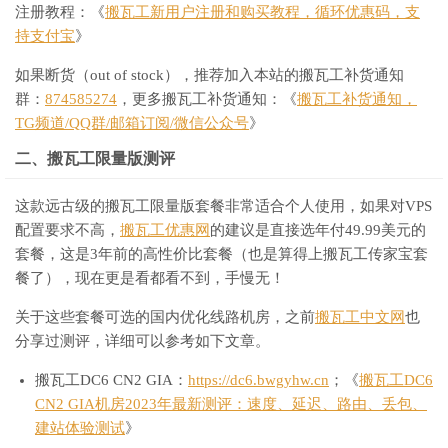
注册教程：《
搬瓦工新用户注册和购买教程，循环优惠码，支
持支付宝
》
如果断货（out of stock），推荐加入本站的搬瓦工补货通知
群：
874585274
，更多搬瓦工补货通知：《
搬瓦工补货通知，
TG频道/QQ群/邮箱订阅/微信公众号
》
二、搬瓦工限量版测评
这款远古级的搬瓦工限量版套餐非常适合个人使用，如果对VPS
配置要求不高，
搬瓦工优惠网
的建议是直接选年付49.99美元的
套餐，这是3年前的高性价比套餐（也是算得上搬瓦工传家宝套
餐了），现在更是看都看不到，手慢无！
关于这些套餐可选的国内优化线路机房，之前
搬瓦工中文网
也
分享过测评，详细可以参考如下文章。
搬瓦工DC6 CN2 GIA：
https://dc6.bwgyhw.cn
；《
搬瓦工DC6
CN2 GIA机房2023年最新测评：速度、延迟、路由、丢包、
建站体验测试
》