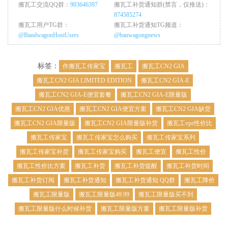
搬瓦工交流QQ群：
903646397
搬瓦工补货通知群(禁言，仅推送)：
874585274
搬瓦工用户TG群：
搬瓦工补货通知TG频道：
@BandwagonHostUsers
@banwagongnews
标签：
作搬瓦工传家宝
搬瓦工
搬瓦工CN2 GIA
搬瓦工CN2 GIA LIMITED EDITION
搬瓦工CN2 GIA-E
搬瓦工CN2 GIA-E便宜套餐
搬瓦工CN2 GIA-E限量版
搬瓦工CN2 GIA优惠
搬瓦工CN2 GIA便宜方案
搬瓦工CN2 GIA缺货
搬瓦工CN2 GIA限量版
搬瓦工CN2 GIA限量版补货
搬瓦工vps性价比
搬瓦工传家宝
搬瓦工传家宝怎么购买
搬瓦工传家宝系列
搬瓦工传家宝补货
搬瓦工传家宝购买
搬瓦工便宜
搬瓦工性价
搬瓦工性价比方案
搬瓦工补货
搬瓦工补货提醒
搬瓦工补货时间
搬瓦工补货订阅
搬瓦工补货通知
搬瓦工补货通知 QQ群
搬瓦工降价
搬瓦工限量版
搬瓦工限量版49.99
搬瓦工限量版买不到
搬瓦工限量版什么时候补货
搬瓦工限量版方案
搬瓦工限量版补货