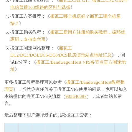
搬瓦工线路类型科普：《
搬瓦工CN2 GT、搬瓦工CN2 GIA与
电信普通163线路的区别与选择
》
搬瓦工方案推荐：《
搬瓦工哪个机房好？搬瓦工哪个机房
快？
》
搬瓦工购买教程：《
搬瓦工新用户注册和购买教程，循环优
惠码，支持支付宝
》
搬瓦工测速网站整理：《
搬瓦工
DC2/DC3/DC4/DC6/DC8/DC9机房演示站点地址汇总
》，测
试IP分享：《
搬瓦工/BandwagonHost VPS各节点官方测速地
址
》
更多搬瓦工教程整理可以参考《
搬瓦工/BandwagonHost教程整
理页
》，当然你有任何关于搬瓦工VPS使用的问题，也可以加入
本站提供的搬瓦工VPS交流群（
903646397
），或者给站长留
言。
最后整理下用户选择最多的几款搬瓦工套餐：