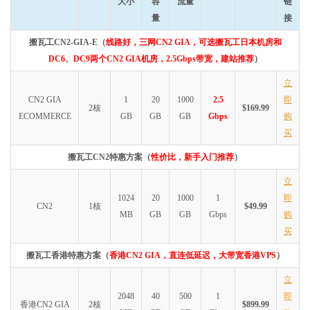
大小
容
流量
链
量
接
搬瓦工CN2-GIA-E（
线路好，三网CN2 GIA，可选搬瓦工日本机房和
DC6、DC9两个CN2 GIA机房，2.5Gbps带宽，建站推荐
）
立
CN2 GIA
1
20
1000
2.5
即
2核
$169.99
ECOMMERCE
GB
GB
GB
Gbps
购
买
搬瓦工CN2特惠方案（
性价比，新手入门推荐
）
立
1024
20
1000
1
即
CN2
1核
$49.99
MB
GB
GB
Gbps
购
买
搬瓦工香港特惠方案（
香港CN2 GIA，直连低延迟，大带宽香港VPS
）
立
2048
40
500
1
即
香港CN2 GIA
2核
$899.99