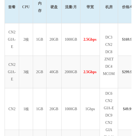
内
套餐
CPU
硬盘
流量/月
带宽
机房
价格/年
存
CN2
DC3
GIA-
2核
1GB
20GB
1000GB
2.5Gbps
$169.99
CN2
E
DC8
ZNET
CN2
DC4
GIA-
3核
2GB
40GB
2000GB
2.5Gbps
$299.99
MCOM
E
DC6
CN2
GIA-E
CN2
1核
1GB
20GB
1000GB
1Gbps
$49.99
DC9
CN2
GIA