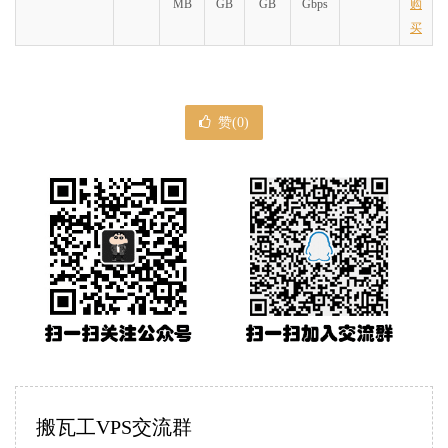
MB
GB
GB
Gbps
购
买
赞(
0
)
搬瓦工VPS交流群