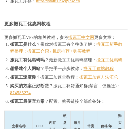
搬瓦工库存：
https://status.bwgyhw.cn
更多搬瓦工优惠网教程
更多搬瓦工VPS的相关教程，参考
搬瓦工中文网
更多文章：
搬瓦工是什么
？带你对搬瓦工有个整体了解：
搬瓦工新手教
程整理：搬瓦工介绍 / 机房推荐 / 购买教程
搬瓦工有优惠码吗
？最新搬瓦工优惠码整理：
搬瓦工优惠码
想搭建个人网站
？手把手一步步教你：
搬瓦工建站教程
搬瓦工速度慢
？搬瓦工加速全教程：
搬瓦工加速方法汇总
购买的方案正好断货
？搬瓦工补货通知群(禁言，仅推送)：
874585274
搬瓦工最便宜方案
？配置、购买链接全部准备好：
硬
购
内存
盘
每月
买
套餐名称
CPU
带宽
价格/年