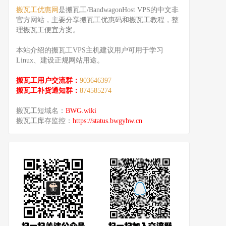
搬瓦工优惠网
是搬瓦工/BandwagonHost VPS的中文非
官方网站，主要分享搬瓦工优惠码和搬瓦工教程，整
理搬瓦工便宜方案。
本站介绍的搬瓦工VPS主机建议用户可用于学习
Linux、建设正规网站用途。
搬瓦工用户交流群：
903646397
搬瓦工补货通知群：
874585274
搬瓦工短域名：
BWG.wiki
搬瓦工库存监控：
https://status.bwgyhw.cn