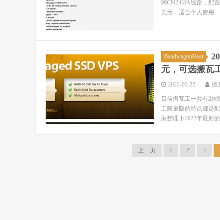
网CN2 GIA线路，配置
美元，适合个人使用...
2
BandwagonHost
元，可选搬瓦工C
2022-02-22
搬
目前搬瓦工一共有2款限量
工限量版的特点都是配
家整理下2022年最新的
上一页
1
2
3