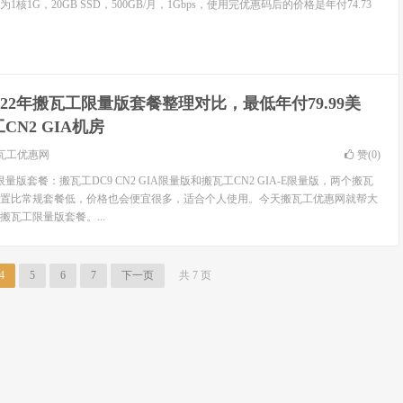
为1核1G，20GB SSD，500GB/月，1Gbps，使用完优惠码后的价格是年付74.73
022年搬瓦工限量版套餐整理对比，最低年付79.99美
N2 GIA机房
瓦工优惠网
赞(
0
)
版套餐：搬瓦工DC9 CN2 GIA限量版和搬瓦工CN2 GIA-E限量版，两个搬瓦
置比常规套餐低，价格也会便宜很多，适合个人使用。今天搬瓦工优惠网就帮大
搬瓦工限量版套餐。...
4
5
6
7
下一页
共 7 页