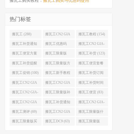
搬瓦工购买教程：
搬瓦工购买与优惠码使用
热门标签
搬瓦工 (288)
搬瓦工CN2 GIA
搬瓦工教程 (154)
(176)
搬瓦工补货通知
搬瓦工优惠码
搬瓦工CN2 GIA-
(132)
(131)
E (130)
搬瓦工便宜方案
搬瓦工限量版
搬瓦工补货 (123)
(128)
(126)
搬瓦工补货提醒
搬瓦工限量版方
搬瓦工便宜套餐
(106)
案 (106)
(103)
搬瓦工促销 (100)
搬瓦工新手教程
搬瓦工补货订阅
(98)
(98)
搬瓦工CN2 GIA
搬瓦工CN2 GIA
搬瓦工补货时间
便宜方案 (92)
限量版 (90)
(89)
搬瓦工CN2 GIA-
搬瓦工限量版补
搬瓦工便宜 (83)
E限量版 (84)
货 (84)
搬瓦工CN2 GIA
搬瓦工补货通知
搬瓦工CN2 GIA-
优惠 (82)
QQ群 (76)
E便宜套餐 (76)
搬瓦工测评 (69)
搬瓦工CN2 GIA
搬瓦工限量版什
限量版补货 (67)
么时候补货 (67)
搬瓦工限量版买
搬瓦工DC9 (63)
搬瓦工限量版
不到 (67)
49.99 (62)