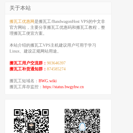
关于本站
搬瓦工优惠网
是搬瓦工/BandwagonHost VPS的中文非
官方网站，主要分享搬瓦工优惠码和搬瓦工教程，整
理搬瓦工便宜方案。
本站介绍的搬瓦工VPS主机建议用户可用于学习
Linux、建设正规网站用途。
搬瓦工用户交流群：
903646397
搬瓦工补货通知群：
874585274
搬瓦工短域名：
BWG.wiki
搬瓦工库存监控：
https://status.bwgyhw.cn