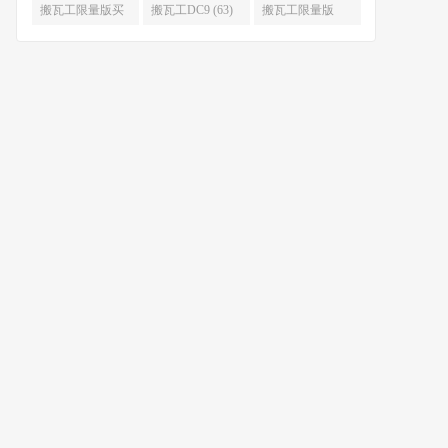
限量版补货 (67)
么时候补货 (67)
搬瓦工限量版买
搬瓦工DC9 (63)
搬瓦工限量版
不到 (67)
49.99 (62)