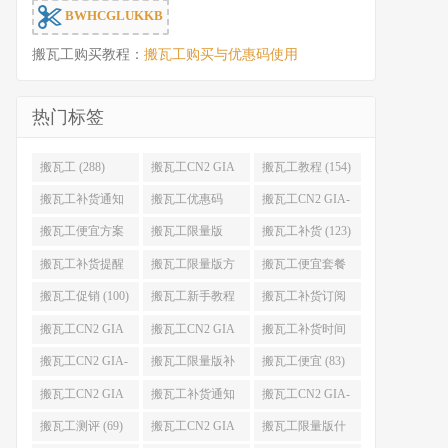
BWHCGLUKKB
搬瓦工购买教程：
搬瓦工购买与优惠码使用
热门标签
搬瓦工 (288)
搬瓦工CN2 GIA
搬瓦工教程 (154)
(176)
搬瓦工补货通知
搬瓦工优惠码
搬瓦工CN2 GIA-
(132)
(131)
E (130)
搬瓦工便宜方案
搬瓦工限量版
搬瓦工补货 (123)
(128)
(126)
搬瓦工补货提醒
搬瓦工限量版方
搬瓦工便宜套餐
(106)
案 (106)
(103)
搬瓦工促销 (100)
搬瓦工新手教程
搬瓦工补货订阅
(98)
(98)
搬瓦工CN2 GIA
搬瓦工CN2 GIA
搬瓦工补货时间
便宜方案 (92)
限量版 (90)
(89)
搬瓦工CN2 GIA-
搬瓦工限量版补
搬瓦工便宜 (83)
E限量版 (84)
货 (84)
搬瓦工CN2 GIA
搬瓦工补货通知
搬瓦工CN2 GIA-
优惠 (82)
QQ群 (76)
E便宜套餐 (76)
搬瓦工测评 (69)
搬瓦工CN2 GIA
搬瓦工限量版什