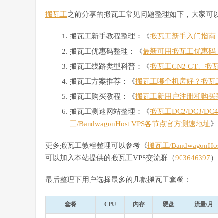
搬瓦工
之前分享的搬瓦工常见问题整理如下，大家可
搬瓦工新手教程整理：《
搬瓦工新手入门指南：搬
搬瓦工优惠码整理：《
最新可用搬瓦工优惠码
搬瓦工线路类型科普：《
搬瓦工CN2 GT、搬
搬瓦工方案推荐：《
搬瓦工哪个机房好？搬瓦
搬瓦工购买教程：《
搬瓦工新用户注册和购买
搬瓦工测速网站整理：《
搬瓦工DC2/DC3/D
工/BandwagonHost VPS各节点官方测速地址
》
更多搬瓦工教程整理可以参考《
搬瓦工/Bandwagon
可以加入本站提供的搬瓦工VPS交流群（
903646397
）
最后整理下用户选择最多的几款搬瓦工套餐：
套餐
CPU
内存
硬盘
流量/月