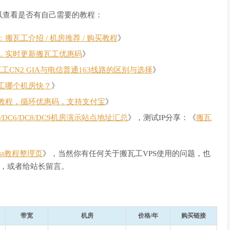
以查看是否有自己需要的教程：
瓦工介绍 / 机房推荐 / 购买教程
》
，实时更新搬瓦工优惠码
》
瓦工CN2 GIA与电信普通163线路的区别与选择
》
工哪个机房快？
》
教程，循环优惠码，支持支付宝
》
C4/DC6/DC8/DC9机房演示站点地址汇总
》，测试IP分享：《
搬瓦
Host教程整理页
》，当然你有任何关于搬瓦工VPS使用的问题，也
，或者给站长留言。
带宽
机房
价格/年
购买链接