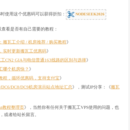
S时使用这个优惠码可以获得折扣：
NODESEEK2026
以查看是否有自己需要的教程：
瓦工介绍 / 机房推荐 / 购买教程
》
，实时更新搬瓦工优惠码
》
瓦工CN2 GIA与电信普通163线路的区别与选择
》
工哪个机房快？
》
教程，循环优惠码，支持支付宝
》
C4/DC6/DC8/DC9机房演示站点地址汇总
》，测试IP分享：《
搬瓦
Host教程整理页
》，当然你有任何关于搬瓦工VPS使用的问题，也
，或者给站长留言。