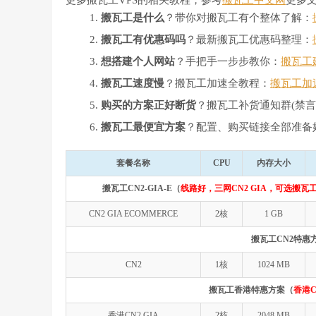
搬瓦工是什么
？带你对搬瓦工有个整体了解：
搬瓦工有优惠码吗
？最新搬瓦工优惠码整理：
想搭建个人网站
？手把手一步步教你：
搬瓦工
搬瓦工速度慢
？搬瓦工加速全教程：
搬瓦工加
购买的方案正好断货
？搬瓦工补货通知群(禁言
搬瓦工最便宜方案
？配置、购买链接全部准备
套餐名称
CPU
内存大小
搬瓦工CN2-GIA-E（
线路好，三网CN2 GIA，可选搬瓦工
CN2 GIA ECOMMERCE
2核
1 GB
搬瓦工CN2特惠
CN2
1核
1024 MB
搬瓦工香港特惠方案（
香港C
香港CN2 GIA
2核
2048 MB