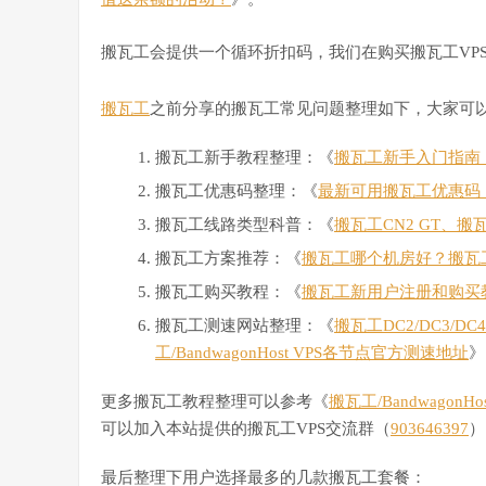
搬瓦工会提供一个循环折扣码，我们在购买搬瓦工VP
搬瓦工
之前分享的搬瓦工常见问题整理如下，大家可
搬瓦工新手教程整理：《
搬瓦工新手入门指南：搬
搬瓦工优惠码整理：《
最新可用搬瓦工优惠码
搬瓦工线路类型科普：《
搬瓦工CN2 GT、搬
搬瓦工方案推荐：《
搬瓦工哪个机房好？搬瓦
搬瓦工购买教程：《
搬瓦工新用户注册和购买
搬瓦工测速网站整理：《
搬瓦工DC2/DC3/D
工/BandwagonHost VPS各节点官方测速地址
》
更多搬瓦工教程整理可以参考《
搬瓦工/Bandwagon
可以加入本站提供的搬瓦工VPS交流群（
903646397
）
最后整理下用户选择最多的几款搬瓦工套餐：