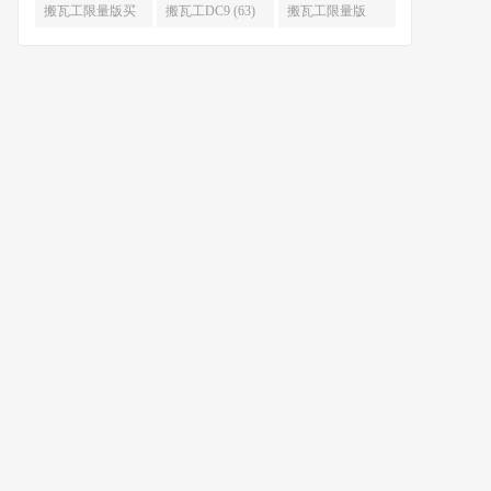
限量版补货 (67)
么时候补货 (67)
搬瓦工限量版买
搬瓦工DC9 (63)
搬瓦工限量版
不到 (67)
49.99 (62)