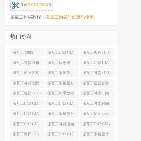
BWHCGLUKKB
搬瓦工购买教程：
搬瓦工购买与优惠码使用
热门标签
搬瓦工 (288)
搬瓦工CN2 GIA
搬瓦工教程 (154)
(176)
搬瓦工补货通知
搬瓦工优惠码
搬瓦工CN2 GIA-
(132)
(131)
E (130)
搬瓦工便宜方案
搬瓦工限量版
搬瓦工补货 (123)
(128)
(126)
搬瓦工补货提醒
搬瓦工限量版方
搬瓦工便宜套餐
(106)
案 (106)
(103)
搬瓦工促销 (100)
搬瓦工新手教程
搬瓦工补货订阅
(98)
(98)
搬瓦工CN2 GIA
搬瓦工CN2 GIA
搬瓦工补货时间
便宜方案 (92)
限量版 (90)
(89)
搬瓦工CN2 GIA-
搬瓦工限量版补
搬瓦工便宜 (83)
E限量版 (84)
货 (84)
搬瓦工CN2 GIA
搬瓦工补货通知
搬瓦工CN2 GIA-
优惠 (82)
QQ群 (76)
E便宜套餐 (76)
搬瓦工测评 (69)
搬瓦工CN2 GIA
搬瓦工限量版什