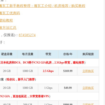
搬瓦工新手教程整理：搬瓦工介绍 / 机房推荐 / 购买教程
搬瓦工优惠码
建站教程
速方法汇总
，仅推送)：
874585274
好：
硬盘容量
每月流量
带宽
价格/年
购买链接
日本机房和DC6、DC9两个CN2 GIA机房，2.5Gbps带宽，建站推荐
）
20 GB
1000 GB
2.5 Gbps
$169.99
立即购买
方案（
性价比，新手入门推荐
）
20 GB
1000 GB
1 Gbps
$49.99
立即购买
N2 GIA，直连低延迟，大带宽香港VPS
）
40 GB
500 GB
1 Gbps
$899.99
立即购买