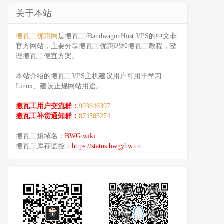
关于本站
搬瓦工优惠网
是搬瓦工/BandwagonHost VPS的中文非
官方网站，主要分享搬瓦工优惠码和搬瓦工教程，整
理搬瓦工便宜方案。
本站介绍的搬瓦工VPS主机建议用户可用于学习
Linux、建设正规网站用途。
搬瓦工用户交流群：
903646397
搬瓦工补货通知群：
874585274
搬瓦工短域名：
BWG.wiki
搬瓦工库存监控：
https://status.bwgyhw.cn