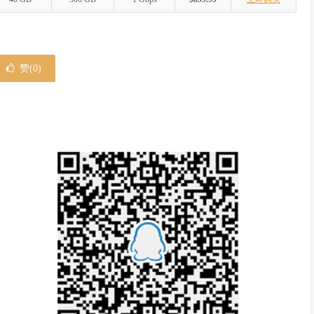
赞(
0
)