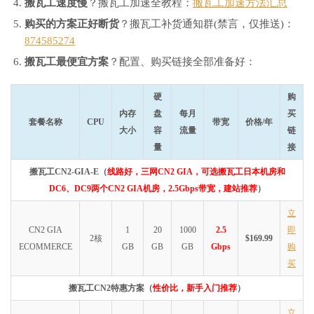
搬瓦工速度慢
？搬瓦工加速全教程：
搬瓦工加速方法汇总
购买的方案正好断货
？搬瓦工补货通知群(禁言，仅推送)：
874585274
搬瓦工最便宜方案
？配置、购买链接全部准备好：
硬
购
内存
盘
每月
买
套餐名称
CPU
带宽
价格/年
大小
容
流量
链
量
接
搬瓦工CN2-GIA-E（
线路好，三网CN2 GIA，可选搬瓦工日本机房和
DC6、DC9两个CN2 GIA机房，2.5Gbps带宽，建站推荐
）
立
CN2 GIA
1
20
1000
2.5
即
2核
$169.99
ECOMMERCE
GB
GB
GB
Gbps
购
买
搬瓦工CN2特惠方案（
性价比，新手入门推荐
）
立