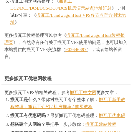
搬瓦工测速网站整理：《
搬瓦工
DC2/DC3/DC4/DC6/DC8/DC9机房演示站点地址汇总
》，测
试IP分享：《
搬瓦工/BandwagonHost VPS各节点官方测速地
址
》
更多搬瓦工教程整理可以参考《
搬瓦工/BandwagonHost教程整
理页
》，当然你有任何关于搬瓦工VPS使用的问题，也可以加入
本站提供的搬瓦工VPS交流群（
903646397
），或者给站长留
言。
更多搬瓦工优惠网教程
更多搬瓦工VPS的相关教程，参考
搬瓦工中文网
更多文章：
搬瓦工是什么
？带你对搬瓦工有个整体了解：
搬瓦工新手教
程整理：搬瓦工介绍 / 机房推荐 / 购买教程
搬瓦工有优惠码吗
？最新搬瓦工优惠码整理：
搬瓦工优惠码
想搭建个人网站
？手把手一步步教你：
搬瓦工建站教程