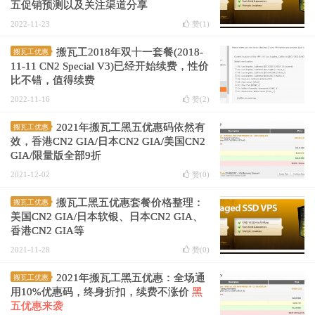
五促销预测以及关注渠道分享
2022-11-23
赞(
1
)
搬瓦工2018年双十一套餐(2018-
搬瓦工优惠
11-11 CN2 Special V3)已经开始续费，性价
比不错，值得续费
2022-11-16
赞(
2
)
2021年搬瓦工黑五优惠码依然有
搬瓦工优惠
效，香港CN2 GIA/日本CN2 GIA/美国CN2
GIA/限量版全部9折
2021-12-02
赞(
0
)
搬瓦工黑五优惠套餐价格整理：
搬瓦工优惠
美国CN2 GIA/日本软银、日本CN2 GIA、
香港CN2 GIA等
2021-11-28
赞(
0
)
2021年搬瓦工黑五优惠：全场通
搬瓦工优惠
用10%优惠码，终身折扣，续费不涨价
黑
五优惠来袭