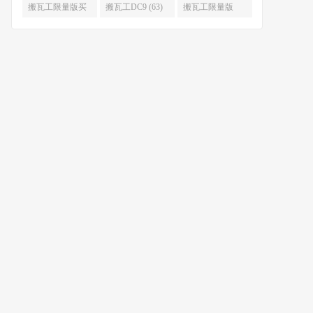
限量版补货 (67)
么时候补货 (67)
搬瓦工限量版买
搬瓦工DC9 (63)
搬瓦工限量版
不到 (67)
49.99 (62)