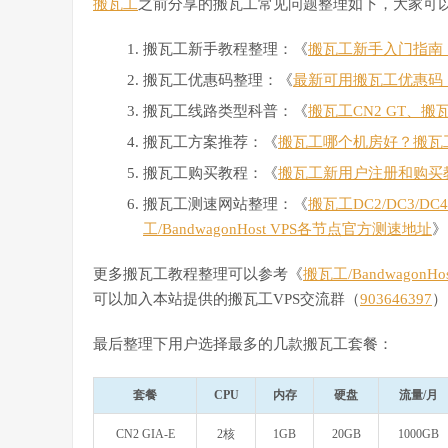
搬瓦工
之前分享的搬瓦工常见问题整理如下，大家可
搬瓦工新手教程整理：《
搬瓦工新手入门指南：搬
搬瓦工优惠码整理：《
最新可用搬瓦工优惠码
搬瓦工线路类型科普：《
搬瓦工CN2 GT、搬
搬瓦工方案推荐：《
搬瓦工哪个机房好？搬瓦
搬瓦工购买教程：《
搬瓦工新用户注册和购买
搬瓦工测速网站整理：《
搬瓦工DC2/DC3/D
工/BandwagonHost VPS各节点官方测速地址
》
更多搬瓦工教程整理可以参考《
搬瓦工/Bandwagon
可以加入本站提供的搬瓦工VPS交流群（
903646397
）
最后整理下用户选择最多的几款搬瓦工套餐：
套餐
CPU
内存
硬盘
流量/月
CN2 GIA-E
2核
1GB
20GB
1000GB