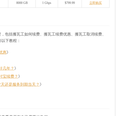
8000 GB
1 Gbps
$799.99
立即购买
程，包括搬瓦工如何续费、搬瓦工续费优惠、搬瓦工取消续费、
考以下教程：
优惠
》
好几年？
》
付宝续费？
》
7天还是服务到期当天？
》