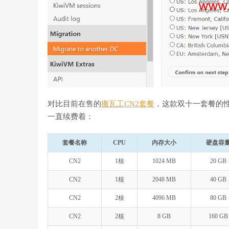
对比目前在售的
搬瓦工CN2套餐
，这款双十一套餐的
一直续费着：
套餐名称
CPU
内存大小
硬盘容
CN2
1核
1024 MB
20 GB
CN2
1核
2048 MB
40 GB
CN2
2核
4096 MB
80 GB
CN2
2核
8 GB
160 GB