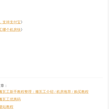
，支持支付宝
》
工哪个机房快
》
文章：
搬瓦工新手教程整理：搬瓦工介绍 / 机房推荐 / 购买教程
搬瓦工优惠码
建站教程