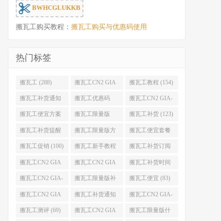
BWHCGLUKKB
搬瓦工购买教程：
搬瓦工购买与优惠码使用
热门标签
搬瓦工 (288)
搬瓦工CN2 GIA
搬瓦工教程 (154)
(176)
搬瓦工补货通知
搬瓦工优惠码
搬瓦工CN2 GIA-
(132)
(131)
E (130)
搬瓦工便宜方案
搬瓦工限量版
搬瓦工补货 (123)
(128)
(126)
搬瓦工补货提醒
搬瓦工限量版方
搬瓦工便宜套餐
(106)
案 (106)
(103)
搬瓦工促销 (100)
搬瓦工新手教程
搬瓦工补货订阅
(98)
(98)
搬瓦工CN2 GIA
搬瓦工CN2 GIA
搬瓦工补货时间
便宜方案 (92)
限量版 (90)
(89)
搬瓦工CN2 GIA-
搬瓦工限量版补
搬瓦工便宜 (83)
E限量版 (84)
货 (84)
搬瓦工CN2 GIA
搬瓦工补货通知
搬瓦工CN2 GIA-
优惠 (82)
QQ群 (76)
E便宜套餐 (76)
搬瓦工测评 (69)
搬瓦工CN2 GIA
搬瓦工限量版什