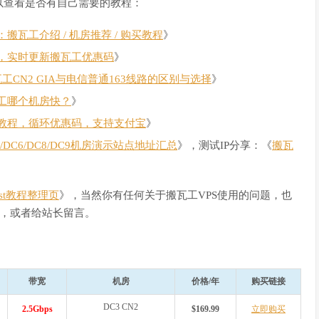
以查看是否有自己需要的教程：
瓦工介绍 / 机房推荐 / 购买教程
》
，实时更新搬瓦工优惠码
》
瓦工CN2 GIA与电信普通163线路的区别与选择
》
工哪个机房快？
》
教程，循环优惠码，支持支付宝
》
C4/DC6/DC8/DC9机房演示站点地址汇总
》，测试IP分享：《
搬瓦
Host教程整理页
》，当然你有任何关于搬瓦工VPS使用的问题，也
，或者给站长留言。
带宽
机房
价格/年
购买链接
DC3 CN2
2.5Gbps
$169.99
立即购买