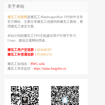
关于本站
搬瓦工优惠网
是搬瓦工/BandwagonHost VPS的中文非
官方网站，主要分享搬瓦工优惠码和搬瓦工教程，整
理搬瓦工便宜方案。
本站介绍的搬瓦工VPS主机建议用户可用于学习
Linux、建设正规网站用途。
搬瓦工用户交流群：
903646397
搬瓦工补货通知群：
874585274
搬瓦工短域名：
BWG.wiki
搬瓦工库存监控：
https://status.bwgyhw.cn