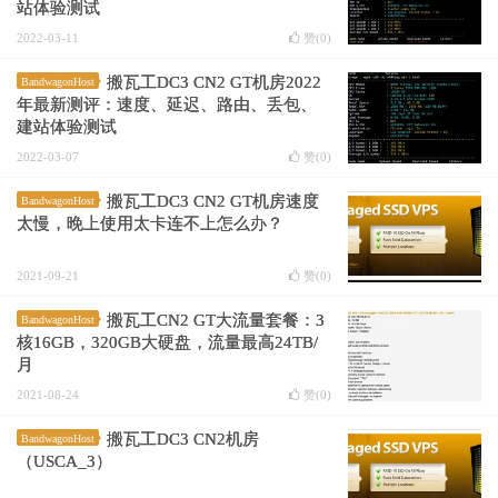
站体验测试
2022-03-11
赞(
0
)
搬瓦工DC3 CN2 GT机房2022
BandwagonHost
年最新测评：速度、延迟、路由、丢包、
建站体验测试
2022-03-07
赞(
0
)
搬瓦工DC3 CN2 GT机房速度
BandwagonHost
太慢，晚上使用太卡连不上怎么办？
2021-09-21
赞(
0
)
搬瓦工CN2 GT大流量套餐：3
BandwagonHost
核16GB，320GB大硬盘，流量最高24TB/
月
2021-08-24
赞(
0
)
搬瓦工DC3 CN2机房
BandwagonHost
（USCA_3）