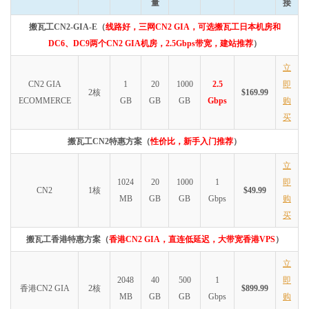
量
接
搬瓦工CN2-GIA-E（
线路好，三网CN2 GIA，可选搬瓦工日本机房和
DC6、DC9两个CN2 GIA机房，2.5Gbps带宽，建站推荐
）
立
CN2 GIA
1
20
1000
2.5
即
2核
$169.99
ECOMMERCE
GB
GB
GB
Gbps
购
买
搬瓦工CN2特惠方案（
性价比，新手入门推荐
）
立
1024
20
1000
1
即
CN2
1核
$49.99
MB
GB
GB
Gbps
购
买
搬瓦工香港特惠方案（
香港CN2 GIA，直连低延迟，大带宽香港VPS
）
立
2048
40
500
1
即
香港CN2 GIA
2核
$899.99
MB
GB
GB
Gbps
购