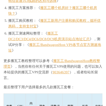
电信普通163线路的区别与选择
》
搬瓦工方案推荐：《
搬瓦工哪个机房好？搬瓦工哪个机房
快？
》
搬瓦工购买教程：《
搬瓦工新用户注册和购买教程，循环优
惠码，支持支付宝
》
搬瓦工测速网站整理：《
搬瓦工
DC2/DC3/DC4/DC6/DC8/DC9机房演示站点地址汇总
》，测
试IP分享：《
搬瓦工/BandwagonHost VPS各节点官方测速地
址
》
更多搬瓦工教程整理可以参考《
搬瓦工/BandwagonHost教程整
理页
》，当然你有任何关于搬瓦工VPS使用的问题，也可以加入
本站提供的搬瓦工VPS交流群（
903646397
），或者给站长留
言。
最后整理下用户选择最多的几款搬瓦工套餐：
内