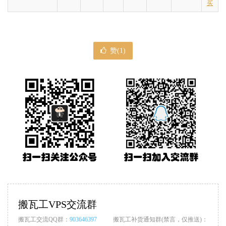
买
赞(
1
)
搬瓦工VPS交流群
搬瓦工交流QQ群：
903646397
搬瓦工补货通知群(禁言，仅推送)：