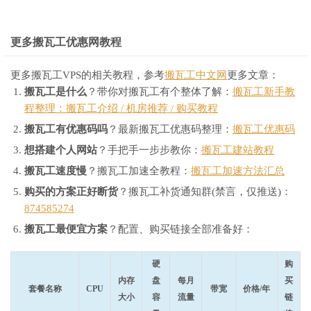
更多搬瓦工优惠网教程
更多搬瓦工VPS的相关教程，参考
搬瓦工中文网
更多文章：
搬瓦工是什么
？带你对搬瓦工有个整体了解：
搬瓦工新手教
程整理：搬瓦工介绍 / 机房推荐 / 购买教程
搬瓦工有优惠码吗
？最新搬瓦工优惠码整理：
搬瓦工优惠码
想搭建个人网站
？手把手一步步教你：
搬瓦工建站教程
搬瓦工速度慢
？搬瓦工加速全教程：
搬瓦工加速方法汇总
购买的方案正好断货
？搬瓦工补货通知群(禁言，仅推送)：
874585274
搬瓦工最便宜方案
？配置、购买链接全部准备好：
硬
购
内存
盘
每月
买
套餐名称
CPU
带宽
价格/年
大小
容
流量
链