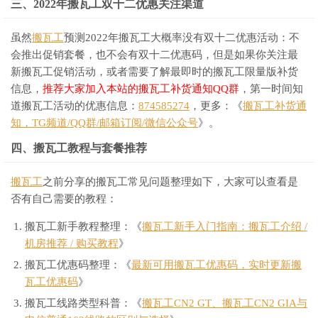
三、2022年搬瓦工双十二优惠关注渠道
虽然
搬瓦工
预测2022年搬瓦工大概率没有双十二优惠活动：不
会推出促销套餐，也不会有双十二优惠码，但是如果你关注最
新搬瓦工促销活动，或者需要了解最即时的搬瓦工限量版补货
信息，
推荐大家加入本站的搬瓦工补货通知QQ群
，第一时间知
道搬瓦工活动的优惠信息：
874585274
，更多：《
搬瓦工补货通
知，TG频道/QQ群/邮箱订阅/微信公众号
》。
四、搬瓦工教程与套餐推荐
搬瓦工
之前分享的搬瓦工常见问题整理如下，大家可以查看是
否有自己需要的教程：
搬瓦工新手教程整理：《
搬瓦工新手入门指南：搬瓦工介绍 /
机房推荐 / 购买教程
》
搬瓦工优惠码整理：《
最新可用搬瓦工优惠码，实时更新搬
瓦工优惠码
》
搬瓦工线路类型科普：《
搬瓦工CN2 GT、搬瓦工CN2 GIA与