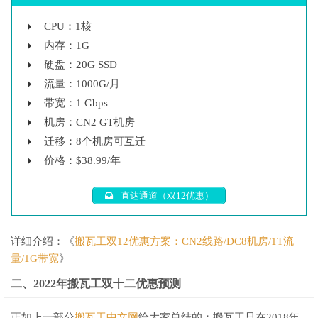
CPU：1核
内存：1G
硬盘：20G SSD
流量：1000G/月
带宽：1 Gbps
机房：CN2 GT机房
迁移：8个机房可互迁
价格：$38.99/年
直达通道（双12优惠）
详细介绍：《
搬瓦工双12优惠方案：CN2线路/DC8机房/1T流
量/1G带宽
》
二、2022年搬瓦工双十二优惠预测
正如上一部分
搬瓦工中文网
给大家总结的：搬瓦工只在2018年