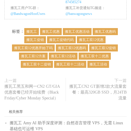
874585274
搬瓦工用户TG群：
搬瓦工补货通知TG频道：
@BandwagonHostUsers
@banwagongnews
标签：
搬瓦工
搬瓦工优惠
搬瓦工优惠活动
搬瓦工优惠码
搬瓦工促销
搬瓦工促销代码
搬瓦工双12优惠
搬瓦工双12优惠开始了吗
搬瓦工双12优惠码
搬瓦工双12促销
搬瓦工双12方案
搬瓦工双12活动
搬瓦工双十二优惠
搬瓦工双十二促销
搬瓦工双十二活动
搬瓦工活动
上一篇
下一篇
搬瓦工黑五和网一CN2 GT/GIA
搬瓦工CN2 GT新增2款大流量套
优惠套餐已经开始续费（Black
餐：最高320GB SSD，月24TB
Friday/Cyber Monday Special）
流量
相关推荐
搬瓦工 Amy AI 助手深度评测：自然语言管理 VPS，无需 Linux
基础也可运维 VPS