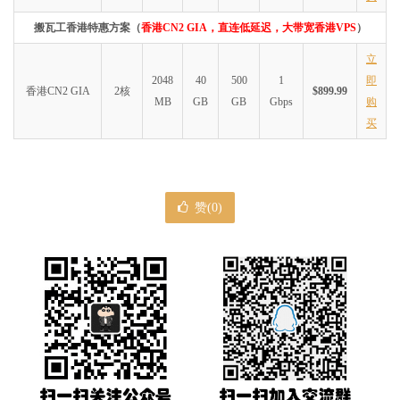
搬瓦工香港特惠方案（
香港CN2 GIA，直连低延迟，大带宽香港VPS
）
立
2048
40
500
1
即
香港CN2 GIA
2核
$899.99
MB
GB
GB
Gbps
购
买
赞(
0
)