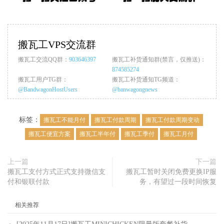
搬瓦工VPS交流群
搬瓦工交流QQ群：
903646397
搬瓦工补货通知群(禁言，仅推送)：
874585274
搬瓦工用户TG群：
搬瓦工补货通知TG频道：
@BandwagonHostUsers
@banwagongnews
标签：
搬瓦工不能月付
搬瓦工付款周期
搬瓦工付款周期变动
搬瓦工便宜方案
搬瓦工半年付
搬瓦工季付
搬瓦工月付
上一篇
下一篇
搬瓦工支付方式正式支持微信支
搬瓦工暂时关闭免费更换IP服
付和银联付款
务，有望过一段时间恢复
相关推荐