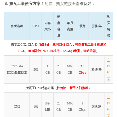
搬瓦工最便宜方案
？配置、购买链接全部准备好：
硬
购
内存
盘
每月
买
套餐名称
CPU
带宽
价格/年
大小
容
流量
链
量
接
搬瓦工CN2-GIA-E（
线路好，三网CN2 GIA，可选搬瓦工日本机房和
DC6、DC9两个CN2 GIA机房，2.5Gbps带宽，建站推荐
）
立
CN2 GIA
1
20
1000
2.5
即
2核
$169.99
ECOMMERCE
GB
GB
GB
Gbps
购
买
搬瓦工CN2特惠方案（
性价比，新手入门推荐
）
立
1024
20
1000
1
即
CN2
1核
$49.99
MB
GB
GB
Gbps
购
买