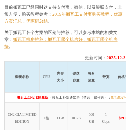
目前搬瓦工已经同时这支持支付宝，微信，以及银联支付，非
常方便，购买教程参考：
2019年搬瓦工支付宝购买教程，优惠
方案汇总，优惠码总结
。
关于搬瓦工各个方案的区别与推荐，可以参考本站的相关文
章：
搬瓦工机房推荐：搬瓦工哪个机房好，搬瓦工哪个机房
快
。
更新时间：
2025-12-3
内存
硬盘
每月
套餐名称
CPU
带宽
价格/年
大小
容量
流量
搬瓦工CN2-E限量版
（搬瓦工补货通知群（禁言，仅推送）：
874585274
CN2 GIA LIMITED
500
1
1核
1 GB
10 GB
$89.99
EDITION
GB
Gbps