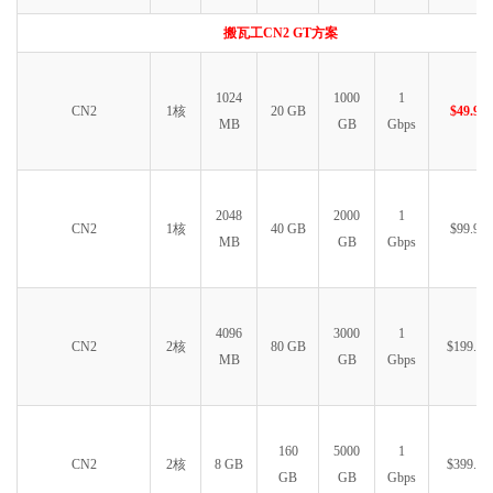
搬瓦工CN2 GT方案
1024
1000
1
CN2
1核
20 GB
$49.99
MB
GB
Gbps
2048
2000
1
CN2
1核
40 GB
$99.99
MB
GB
Gbps
4096
3000
1
CN2
2核
80 GB
$199.99
MB
GB
Gbps
160
5000
1
CN2
2核
8 GB
$399.99
GB
GB
Gbps