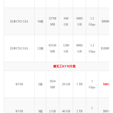
32768
640
6000
1.2
日本CN2 GIA
10核
$9989.99
MB
GB
GB
Gbps
65536
1280
8000
1.2
日本CN2 GIA
12核
$18989.9
MB
GB
GB
Gbps
搬瓦工KVM方案
1024
1
KVM
2核
20 GB
1 TB
$49.99
MB
Gbps
1
KVM
3核
2 GB
40 GB
2 TB
$99.99