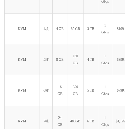
Gbps
1
KVM
4核
4 GB
80 GB
3 TB
$199.99
Gbps
160
1
KVM
5核
8 GB
4 TB
$399.99
GB
Gbps
16
320
1
KVM
6核
5 TB
$799.99
GB
GB
Gbps
24
1
KVM
7核
480GB
6 TB
$1,199.9
GB
Gbps