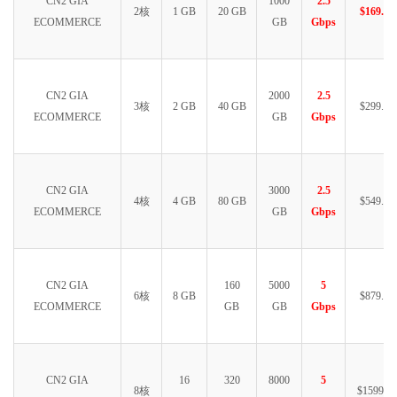
CN2 GIA
1000
2.5
2核
1 GB
20 GB
$169.99
ECOMMERCE
GB
Gbps
CN2 GIA
2000
2.5
3核
2 GB
40 GB
$299.99
ECOMMERCE
GB
Gbps
CN2 GIA
3000
2.5
4核
4 GB
80 GB
$549.99
ECOMMERCE
GB
Gbps
CN2 GIA
160
5000
5
6核
8 GB
$879.99
ECOMMERCE
GB
GB
Gbps
CN2 GIA
16
320
8000
5
8核
$1599.99