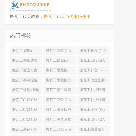
BWHCGLUKKB
搬瓦工购买教程：
搬瓦工购买与优惠码使用
热门标签
搬瓦工 (288)
搬瓦工CN2 GIA
搬瓦工教程 (154)
(176)
搬瓦工补货通知
搬瓦工优惠码
搬瓦工CN2 GIA-
(132)
(131)
E (130)
搬瓦工便宜方案
搬瓦工限量版
搬瓦工补货 (123)
(128)
(126)
搬瓦工补货提醒
搬瓦工限量版方
搬瓦工便宜套餐
(106)
案 (106)
(103)
搬瓦工促销 (100)
搬瓦工新手教程
搬瓦工补货订阅
(98)
(98)
搬瓦工CN2 GIA
搬瓦工CN2 GIA
搬瓦工补货时间
便宜方案 (92)
限量版 (90)
(89)
搬瓦工CN2 GIA-
搬瓦工限量版补
搬瓦工便宜 (83)
E限量版 (84)
货 (84)
搬瓦工CN2 GIA
搬瓦工补货通知
搬瓦工CN2 GIA-
优惠 (82)
QQ群 (76)
E便宜套餐 (76)
搬瓦工测评 (69)
搬瓦工CN2 GIA
搬瓦工限量版什