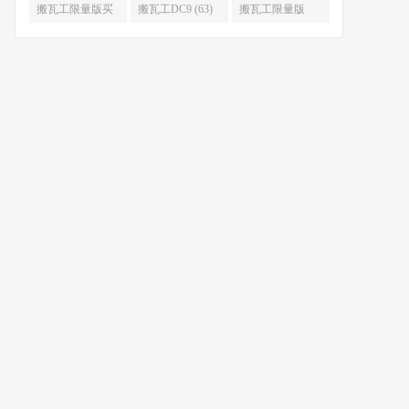
限量版补货 (67)
么时候补货 (67)
搬瓦工限量版买
搬瓦工DC9 (63)
搬瓦工限量版
不到 (67)
49.99 (62)