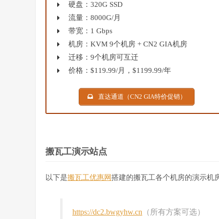
硬盘：320G SSD
流量：8000G/月
带宽：1 Gbps
机房：KVM 9个机房 + CN2 GIA机房
迁移：9个机房可互迁
价格：$119.99/月，$1199.99/年
直达通道（CN2 GIA特价促销）
搬瓦工演示站点
以下是
搬瓦工优惠网
搭建的搬瓦工各个机房的演示机
https://dc2.bwgyhw.cn
（所有方案可选）