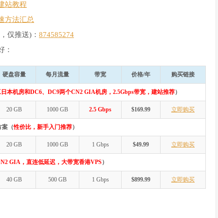
建站教程
速方法汇总
，仅推送)：
874585274
好：
硬盘容量
每月流量
带宽
价格/年
购买链接
日本机房和DC6、DC9两个CN2 GIA机房，2.5Gbps带宽，建站推荐
）
20 GB
1000 GB
2.5 Gbps
$169.99
立即购买
方案（
性价比，新手入门推荐
）
20 GB
1000 GB
1 Gbps
$49.99
立即购买
N2 GIA，直连低延迟，大带宽香港VPS
）
40 GB
500 GB
1 Gbps
$899.99
立即购买