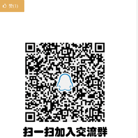
赞(
1
)