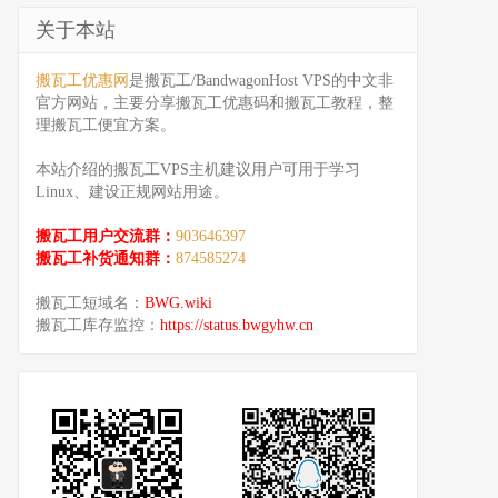
关于本站
搬瓦工优惠网
是搬瓦工/BandwagonHost VPS的中文非
官方网站，主要分享搬瓦工优惠码和搬瓦工教程，整
理搬瓦工便宜方案。
本站介绍的搬瓦工VPS主机建议用户可用于学习
Linux、建设正规网站用途。
搬瓦工用户交流群：
903646397
搬瓦工补货通知群：
874585274
搬瓦工短域名：
BWG.wiki
搬瓦工库存监控：
https://status.bwgyhw.cn