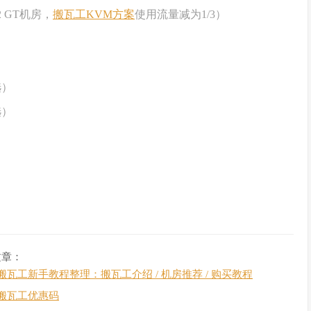
 GT机房，
搬瓦工KVM方案
使用流量减为1/3）
选）
选）
）
文章：
搬瓦工新手教程整理：搬瓦工介绍 / 机房推荐 / 购买教程
搬瓦工优惠码