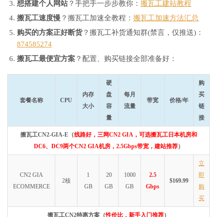
想搭建个人网站
？手把手一步步教你：
搬瓦工建站教程
搬瓦工速度慢
？搬瓦工加速全教程：
搬瓦工加速方法汇总
购买的方案正好断货
？搬瓦工补货通知群(禁言，仅推送)：
874585274
搬瓦工最便宜方案
？配置、购买链接全部准备好：
硬
购
内存
盘
每月
买
套餐名称
CPU
带宽
价格/年
大小
容
流量
链
量
接
搬瓦工CN2-GIA-E（
线路好，三网CN2 GIA，可选搬瓦工日本机房和
DC6、DC9两个CN2 GIA机房，2.5Gbps带宽，建站推荐
）
立
CN2 GIA
1
20
1000
2.5
即
2核
$169.99
ECOMMERCE
GB
GB
GB
Gbps
购
买
搬瓦工CN2特惠方案（
性价比，新手入门推荐
）