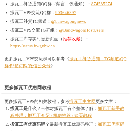
搬瓦工补货通知QQ群（禁言，仅通知）：
874585274
搬瓦工VPS交流QQ群：
903646397
搬瓦工补货TG频道：
@banwagongnews
搬瓦工VPS交流TG群组：
@BandwagonHostUsers
搬瓦工库存实时更新页面（
推荐收藏
）：
https://status.bwgyhw.cn
更多搬瓦工VPS交流群可以参考《
搬瓦工补货通知，TG频道/QQ
群/邮箱订阅/微信公众号
》
更多搬瓦工优惠网教程
更多搬瓦工VPS的相关教程，参考
搬瓦工中文网
更多文章：
搬瓦工是什么
？带你对搬瓦工有个整体了解：
搬瓦工新手教
程整理：搬瓦工介绍 / 机房推荐 / 购买教程
搬瓦工有优惠码吗
？最新搬瓦工优惠码整理：
搬瓦工优惠码