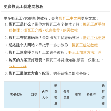
更多搬瓦工优惠网教程
更多搬瓦工VPS的相关教程，参考
搬瓦工中文网
更多文章：
搬瓦工是什么
？带你对搬瓦工有个整体了解：
搬瓦工新手教
程整理：搬瓦工介绍 / 机房推荐 / 购买教程
搬瓦工有优惠码吗
？最新搬瓦工优惠码整理：
搬瓦工优惠码
想搭建个人网站
？手把手一步步教你：
搬瓦工建站教程
搬瓦工速度慢
？搬瓦工加速全教程：
搬瓦工加速方法汇总
购买的方案正好断货
？搬瓦工补货通知群(禁言，仅推送)：
874585274
搬瓦工最便宜方案
？配置、购买链接全部准备好：
硬
购
内存
盘
每月
买
套餐名称
CPU
带宽
价格/年
大小
容
流量
链
量
接