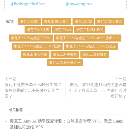
@BandwagonHostUsers
@banwagongnews
标签：
搬瓦工333G
搬瓦工49.99美元
搬瓦工CN2
搬瓦工CN2 4999
搬瓦工cn2机房
搬瓦工kvm
搬瓦工KVM 4999
搬瓦工KVM与搬瓦工CN2
搬瓦工KVM与搬瓦工CN2 49.99 选哪个？
搬瓦工KVM与搬瓦工CN2区别
搬瓦工KVM与搬瓦工CN2怎么选
搬瓦工便宜方案
搬瓦工新手教程
搬瓦工方案推荐
搬瓦工流量三分之一
上一篇
下一篇
搬瓦工续费账单什么时候生成？
搬瓦工双11优惠11%的优惠码是
服务到期前7天还是服务到期当
什么？搬瓦工双十一优惠什么时
天？
候开始？
相关推荐
搬瓦工 Amy AI 助手深度评测：自然语言管理 VPS，无需 Linux
基础也可运维 VPS