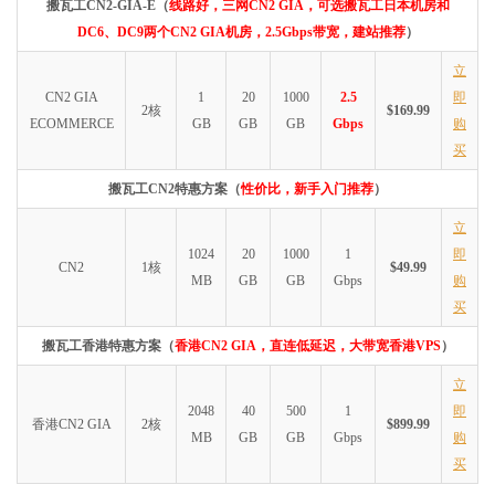
搬瓦工CN2-GIA-E（
线路好，三网CN2 GIA，可选搬瓦工日本机房和
DC6、DC9两个CN2 GIA机房，2.5Gbps带宽，建站推荐
）
立
CN2 GIA
1
20
1000
2.5
即
2核
$169.99
ECOMMERCE
GB
GB
GB
Gbps
购
买
搬瓦工CN2特惠方案（
性价比，新手入门推荐
）
立
1024
20
1000
1
即
CN2
1核
$49.99
MB
GB
GB
Gbps
购
买
搬瓦工香港特惠方案（
香港CN2 GIA，直连低延迟，大带宽香港VPS
）
立
2048
40
500
1
即
香港CN2 GIA
2核
$899.99
MB
GB
GB
Gbps
购
买