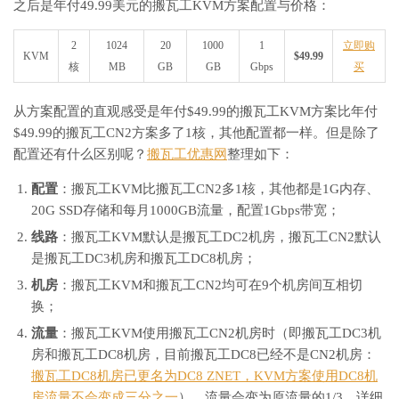
之后是年付49.99美元的搬瓦工KVM方案配置与价格：
2
1024
20
1000
1
立即购
KVM
$49.99
核
MB
GB
GB
Gbps
买
从方案配置的直观感受是年付$49.99的搬瓦工KVM方案比年付
$49.99的搬瓦工CN2方案多了1核，其他配置都一样。但是除了
配置还有什么区别呢？
搬瓦工优惠网
整理如下：
配置
：搬瓦工KVM比搬瓦工CN2多1核，其他都是1G内存、
20G SSD存储和每月1000GB流量，配置1Gbps带宽；
线路
：搬瓦工KVM默认是搬瓦工DC2机房，搬瓦工CN2默认
是搬瓦工DC3机房和搬瓦工DC8机房；
机房
：搬瓦工KVM和搬瓦工CN2均可在9个机房间互相切
换；
流量
：搬瓦工KVM使用搬瓦工CN2机房时（即搬瓦工DC3机
房和搬瓦工DC8机房，目前搬瓦工DC8已经不是CN2机房：
搬瓦工DC8机房已更名为DC8 ZNET，KVM方案使用DC8机
房流量不会变成三分之一
），流量会变为原流量的1/3，详细