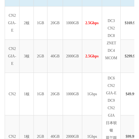
CN2
DC3
GIA-
2核
1GB
20GB
1000GB
2.5Gbps
$169.99
CN2
E
DC8
ZNET
CN2
DC4
GIA-
3核
2GB
40GB
2000GB
2.5Gbps
$299.99
MCOM
E
DC6
CN2
GIA-E
CN2
1核
1GB
20GB
1000GB
1Gbps
$49.99
DC9
CN2
GIA
日本软
银
CN2
1核
2GB
40GB
2000GB
1Gbps
$99.99
荷兰联