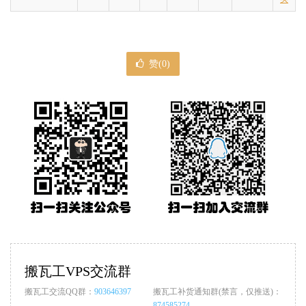
赞(
0
)
搬瓦工VPS交流群
搬瓦工交流QQ群：
903646397
搬瓦工补货通知群(禁言，仅推送)：
874585274