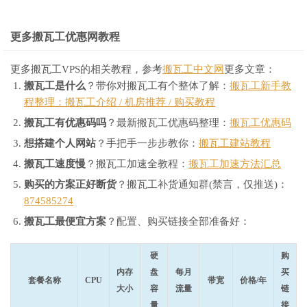
更多搬瓦工优惠网教程
更多搬瓦工VPS的相关教程，参考
搬瓦工中文网
更多文章：
搬瓦工是什么
？带你对搬瓦工有个整体了解：
搬瓦工新手教
程整理：搬瓦工介绍 / 机房推荐 / 购买教程
搬瓦工有优惠码吗
？最新搬瓦工优惠码整理：
搬瓦工优惠码
想搭建个人网站
？手把手一步步教你：
搬瓦工建站教程
搬瓦工速度慢
？搬瓦工加速全教程：
搬瓦工加速方法汇总
购买的方案正好断货
？搬瓦工补货通知群(禁言，仅推送)：
874585274
搬瓦工最便宜方案
？配置、购买链接全部准备好：
硬
购
内存
盘
每月
买
套餐名称
CPU
带宽
价格/年
大小
容
流量
链
量
接