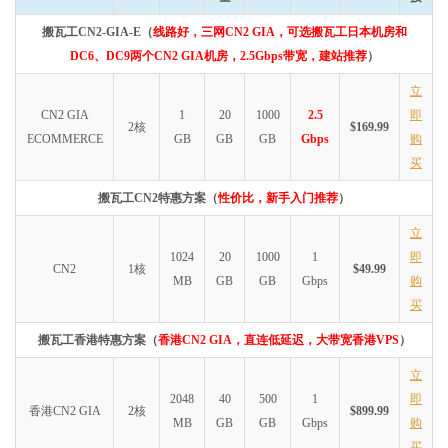
搬瓦工CN2-GIA-E（
线路好，三网CN2 GIA，可选搬瓦工日本机房和
DC6、DC9两个CN2 GIA机房，2.5Gbps带宽，建站推荐
）
立
CN2 GIA
1
20
1000
2.5
即
2核
$169.99
ECOMMERCE
GB
GB
GB
Gbps
购
买
搬瓦工CN2特惠方案（
性价比，新手入门推荐
）
立
1024
20
1000
1
即
CN2
1核
$49.99
MB
GB
GB
Gbps
购
买
搬瓦工香港特惠方案（
香港CN2 GIA，直连低延迟，大带宽香港VPS
）
立
2048
40
500
1
即
香港CN2 GIA
2核
$899.99
MB
GB
GB
Gbps
购
买