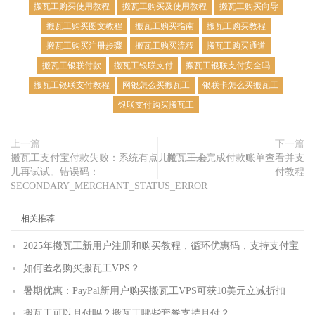
搬瓦工购买使用教程
搬瓦工购买及使用教程
搬瓦工购买向导
搬瓦工购买图文教程
搬瓦工购买指南
搬瓦工购买教程
搬瓦工购买注册步骤
搬瓦工购买流程
搬瓦工购买通道
搬瓦工银联付款
搬瓦工银联支付
搬瓦工银联支付安全吗
搬瓦工银联支付教程
网银怎么买搬瓦工
银联卡怎么买搬瓦工
银联支付购买搬瓦工
上一篇
下一篇
搬瓦工支付宝付款失败：系统有点儿忙，一会
搬瓦工未完成付款账单查看并支
儿再试试。错误码：
付教程
SECONDARY_MERCHANT_STATUS_ERROR
相关推荐
2025年搬瓦工新用户注册和购买教程，循环优惠码，支持支付宝
如何匿名购买搬瓦工VPS？
暑期优惠：PayPal新用户购买搬瓦工VPS可获10美元立减折扣
搬瓦工可以月付吗？搬瓦工哪些套餐支持月付？