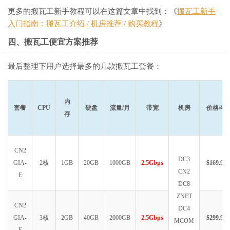
更多的搬瓦工新手教程可以在这篇文章中找到：《
搬瓦工新手
入门指南：搬瓦工介绍 / 机房推荐 / 购买教程
》
四、搬瓦工便宜方案推荐
最后整理下用户选择最多的几款搬瓦工套餐：
内
套餐
CPU
硬盘
流量/月
带宽
机房
价格/年
存
CN2
DC3
GIA-
2核
1GB
20GB
1000GB
2.5Gbps
$169.99
CN2
E
DC8
ZNET
CN2
DC4
GIA-
3核
2GB
40GB
2000GB
2.5Gbps
$299.99
MCOM
E