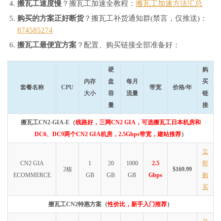
搬瓦工速度慢
？搬瓦工加速全教程：
搬瓦工加速方法汇总
购买的方案正好断货
？搬瓦工补货通知群(禁言，仅推送)：
874585274
搬瓦工最便宜方案
？配置、购买链接全部准备好：
硬
购
内存
盘
每月
买
套餐名称
CPU
带宽
价格/年
大小
容
流量
链
量
接
搬瓦工CN2-GIA-E（
线路好，三网CN2 GIA，可选搬瓦工日本机房和
DC6、DC9两个CN2 GIA机房，2.5Gbps带宽，建站推荐
）
立
CN2 GIA
1
20
1000
2.5
即
2核
$169.99
ECOMMERCE
GB
GB
GB
Gbps
购
买
搬瓦工CN2特惠方案（
性价比，新手入门推荐
）