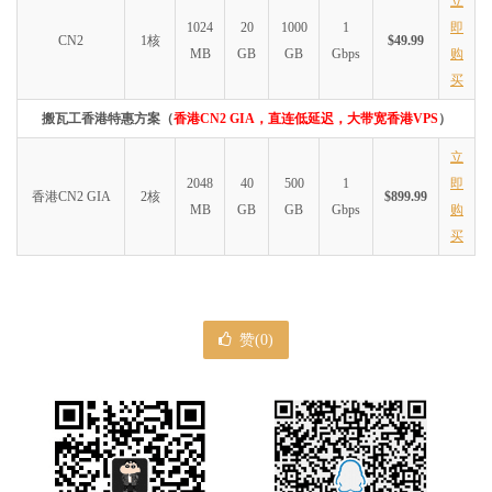
立
1024
20
1000
1
即
CN2
1核
$49.99
MB
GB
GB
Gbps
购
买
搬瓦工香港特惠方案（
香港CN2 GIA，直连低延迟，大带宽香港VPS
）
立
2048
40
500
1
即
香港CN2 GIA
2核
$899.99
MB
GB
GB
Gbps
购
买
赞(
0
)