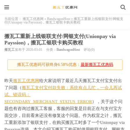
当前位置：
搬瓦工优惠网
»
BandwagonHost
»
搬瓦工重新上线银联支付/网银支
付(Unionpay via Payssion)，搬瓦工银联卡购买教程
搬瓦工重新上线银联支付/网银支付(Unionpay via
Payssion)，搬瓦工银联卡购买教程
搬瓦工
发布于 2020-03-01
分类：
BandwagonHost
评论(0)
搬瓦工优惠码可获终身6.58%优惠：
最新搬瓦工优惠码
昨天
搬瓦工优惠网
给大家说明了最近几天搬瓦工支付宝支付出
了问题（
搬瓦工支付宝付款失败：系统有点儿忙，一会儿再试
试。错误码：
SECONDARY_MERCHANT_STATUS_ERROR
），关于这个问
题也有咨询过搬瓦工客服，客服的回复是目前正在与支付宝方
面交涉，目前看来还没有修复这个问题。作为权宜之计，搬瓦
工重新添加了银联支付，在购买搬瓦工时多了一个Unionpay via
Payssion选项，本文介绍下搬瓦工购买时使用银联支付、网银支