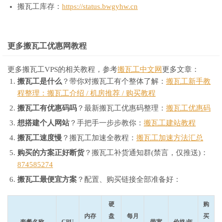
搬瓦工库存：
https://status.bwgyhw.cn
更多搬瓦工优惠网教程
更多搬瓦工VPS的相关教程，参考
搬瓦工中文网
更多文章：
搬瓦工是什么
？带你对搬瓦工有个整体了解：
搬瓦工新手教
程整理：搬瓦工介绍 / 机房推荐 / 购买教程
搬瓦工有优惠码吗
？最新搬瓦工优惠码整理：
搬瓦工优惠码
想搭建个人网站
？手把手一步步教你：
搬瓦工建站教程
搬瓦工速度慢
？搬瓦工加速全教程：
搬瓦工加速方法汇总
购买的方案正好断货
？搬瓦工补货通知群(禁言，仅推送)：
874585274
搬瓦工最便宜方案
？配置、购买链接全部准备好：
硬
购
内存
盘
每月
买
套餐名称
CPU
带宽
价格/年