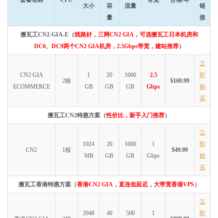
大小
容
流量
链
量
接
搬瓦工CN2-GIA-E（
线路好，三网CN2 GIA，可选搬瓦工日本机房和
DC6、DC9两个CN2 GIA机房，2.5Gbps带宽，建站推荐
）
立
CN2 GIA
1
20
1000
2.5
即
2核
$169.99
ECOMMERCE
GB
GB
GB
Gbps
购
买
搬瓦工CN2特惠方案（
性价比，新手入门推荐
）
立
1024
20
1000
1
即
CN2
1核
$49.99
MB
GB
GB
Gbps
购
买
搬瓦工香港特惠方案（
香港CN2 GIA，直连低延迟，大带宽香港VPS
）
立
2048
40
500
1
即