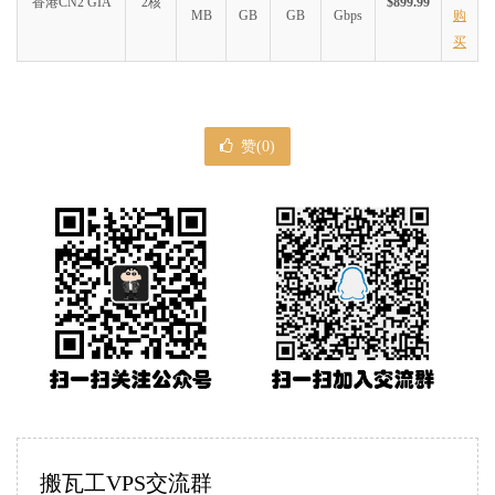
香港CN2 GIA
2核
$899.99
MB
GB
GB
Gbps
购
买
赞(
0
)
搬瓦工VPS交流群