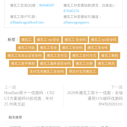
搬瓦工交流QQ群：
903646397
搬瓦工补货通知群(禁言，仅推送)：
874585274
搬瓦工用户TG群：
搬瓦工补货通知TG频道：
@BandwagonHostUsers
@banwagongnews
标签：
搬瓦工
搬瓦工 vps安全
搬瓦工 安全吗
搬瓦工vps安全吗
搬瓦工付款
搬瓦工安全
搬瓦工安全吗
搬瓦工安全性
搬瓦工实名认证安全吗
搬瓦工支付宝
搬瓦工支付方式
搬瓦工教程
搬瓦工新手教程
搬瓦工服务器安全吗
搬瓦工注册
搬瓦工购买
支付宝买搬瓦工安全吗
用支付宝买搬瓦工
上一篇
下一篇
HostDare双十一优惠码：CN2
2020年搬瓦工双十一优惠：全场
GT方案循环65折优惠，年付
通用11%循环优惠码
25.99美元起
BWH20201111
相关推荐