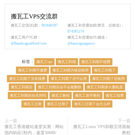
搬瓦工VPS交流群
搬瓦工交流QQ群：
903646397
搬瓦工补货通知群(禁言，仅推送)：
874585274
搬瓦工用户TG群：
搬瓦工补货通知TG频道：
@BandwagonHostUsers
@banwagongnews
标签：
搬瓦工vps
搬瓦工到期
搬瓦工到期不续费
搬瓦工到期不缴费
搬瓦工到期为啥还能用
搬瓦工到期了
搬瓦工到期了没有续费
搬瓦工到期了还可以用
搬瓦工到期了还能用
搬瓦工到期后
搬瓦工到期后会不会被删除
搬瓦工到期多久删机器
搬瓦工到期自动关闭吗
搬瓦工教程
搬瓦工新手教程
搬瓦工续费
搬瓦工过期
搬瓦工过期了
搬瓦工过期了会怎么样
上一篇
下一篇
搬瓦工香港建站速度实测：网站
搬瓦工Linux VPS卸载宝塔面板
国内响应2秒内，速度30MB/
教程