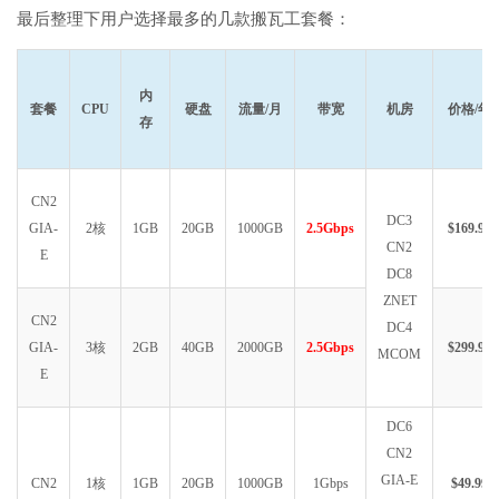
最后整理下用户选择最多的几款搬瓦工套餐：
内
套餐
CPU
硬盘
流量/月
带宽
机房
价格/年
存
CN2
DC3
GIA-
2核
1GB
20GB
1000GB
2.5Gbps
$169.99
CN2
E
DC8
ZNET
CN2
DC4
GIA-
3核
2GB
40GB
2000GB
2.5Gbps
$299.99
MCOM
E
DC6
CN2
GIA-E
CN2
1核
1GB
20GB
1000GB
1Gbps
$49.99