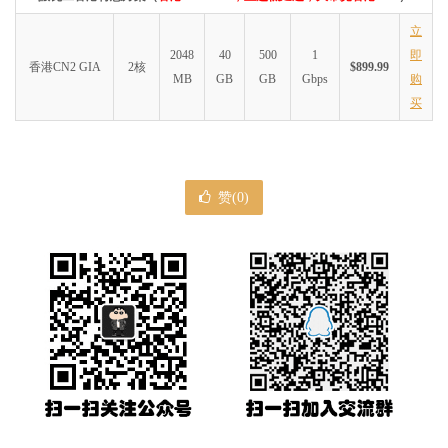
立
2048
40
500
1
即
香港CN2 GIA
2核
$899.99
MB
GB
GB
Gbps
购
买
赞(
0
)