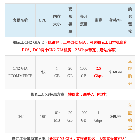
硬
购
内存
盘
每月
买
套餐名称
CPU
带宽
价格/年
大小
容
流量
链
量
接
搬瓦工CN2-GIA-E（
线路好，三网CN2 GIA，可选搬瓦工日本机房和
DC6、DC9两个CN2 GIA机房，2.5Gbps带宽，建站推荐
）
立
CN2 GIA
1
20
1000
2.5
即
2核
$169.99
ECOMMERCE
GB
GB
GB
Gbps
购
买
搬瓦工CN2特惠方案（
性价比，新手入门推荐
）
立
1024
20
1000
1
即
CN2
1核
$49.99
MB
GB
GB
Gbps
购
买
搬瓦工香港特惠方案（
香港CN2 GIA，直连低延迟，大带宽香港VPS
）