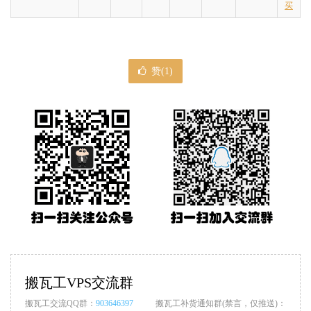
买
赞(
1
)
搬瓦工VPS交流群
搬瓦工交流QQ群：
903646397
搬瓦工补货通知群(禁言，仅推送)：