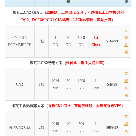
量
接
搬瓦工CN2-GIA-E（
线路好，三网CN2 GIA，可选搬瓦工日本机房和
DC6、DC9两个CN2 GIA机房，2.5Gbps带宽，建站推荐
）
立
CN2 GIA
1
20
1000
2.5
即
2核
$169.99
ECOMMERCE
GB
GB
GB
Gbps
购
买
搬瓦工CN2特惠方案（
性价比，新手入门推荐
）
立
1024
20
1000
1
即
CN2
1核
$49.99
MB
GB
GB
Gbps
购
买
搬瓦工香港特惠方案（
香港CN2 GIA，直连低延迟，大带宽香港VPS
）
立
2048
40
500
1
即
香港CN2 GIA
2核
$899.99
MB
GB
GB
Gbps
购