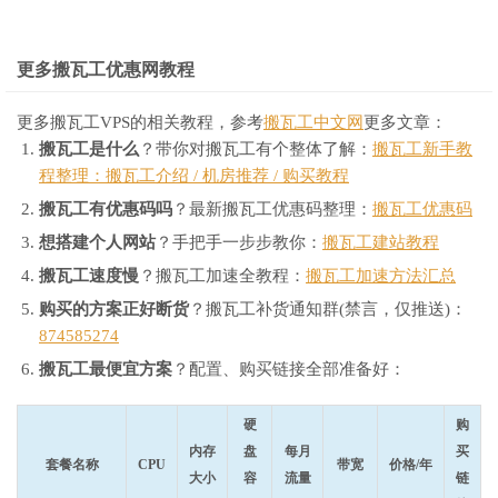
更多搬瓦工优惠网教程
更多搬瓦工VPS的相关教程，参考
搬瓦工中文网
更多文章：
搬瓦工是什么
？带你对搬瓦工有个整体了解：
搬瓦工新手教
程整理：搬瓦工介绍 / 机房推荐 / 购买教程
搬瓦工有优惠码吗
？最新搬瓦工优惠码整理：
搬瓦工优惠码
想搭建个人网站
？手把手一步步教你：
搬瓦工建站教程
搬瓦工速度慢
？搬瓦工加速全教程：
搬瓦工加速方法汇总
购买的方案正好断货
？搬瓦工补货通知群(禁言，仅推送)：
874585274
搬瓦工最便宜方案
？配置、购买链接全部准备好：
硬
购
内存
盘
每月
买
套餐名称
CPU
带宽
价格/年
大小
容
流量
链