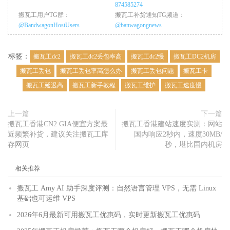
874585274
搬瓦工用户TG群：
搬瓦工补货通知TG频道：
@BandwagonHostUsers
@banwagongnews
标签：
搬瓦工dc2
搬瓦工dc2丢包率高
搬瓦工dc2慢
搬瓦工DC2机房
搬瓦工丢包
搬瓦工丢包率高怎么办
搬瓦工丢包问题
搬瓦工卡
搬瓦工延迟高
搬瓦工新手教程
搬瓦工维护
搬瓦工速度慢
上一篇
下一篇
搬瓦工香港CN2 GIA便宜方案最
搬瓦工香港建站速度实测：网站
近频繁补货，建议关注搬瓦工库
国内响应2秒内，速度30MB/
存网页
秒，堪比国内机房
相关推荐
搬瓦工 Amy AI 助手深度评测：自然语言管理 VPS，无需 Linux
基础也可运维 VPS
2026年6月最新可用搬瓦工优惠码，实时更新搬瓦工优惠码