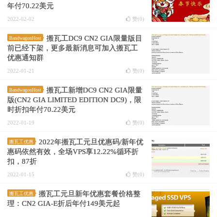
年付70.22美元
2022-02-02
赞(
0
)
搬瓦工DC9 CN2 GIA限量版目
BandwagonHost
前已经下架，更多最新消息可加入搬瓦工
优惠通知群
2022-01-21
赞(
0
)
搬瓦工新增DC9 CN2 GIA限量
BandwagonHost
版(CN2 GIA LIMITED EDITION DC9)，限
时折扣年付70.22美元
2022-01-19
赞(
0
)
2022年搬瓦工元旦优惠码/新年优
搬瓦工优惠
惠码依然有效，全场VPS享12.22%循环折
扣，87折
2022-01-15
赞(
0
)
搬瓦工元旦新年优惠套餐价格整
搬瓦工优惠
理：CN2 GIA-E折后年付149美元起