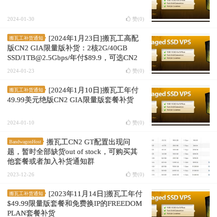
2024-01-30
赞(
0
)
[2024年1月23日]搬瓦工高配
搬瓦工补货通知
版CN2 GIA限量版补货：2核2G/40GB
SSD/1TB@2.5Gbps/年付$89.9，可选CN2
GIA/日本软银/联通AS9929
2024-01-23
赞(
0
)
[2024年1月10日]搬瓦工年付
搬瓦工补货通知
49.99美元绝版CN2 GIA限量版套餐补货
2024-01-10
赞(
0
)
搬瓦工CN2 GT配置出现问
BandwagonHost
题，暂时全部缺货out of stock，可购买其
他套餐或者加入补货通知群
2023-12-26
赞(
0
)
[2023年11月14日]搬瓦工年付
搬瓦工补货通知
$49.99限量版套餐和免费换IP的FREEDOM
PLAN套餐补货