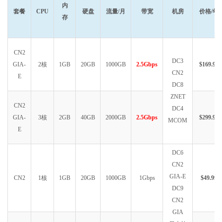
内
套餐
CPU
硬盘
流量/月
带宽
机房
价格/年
存
CN2
DC3
GIA-
2核
1GB
20GB
1000GB
2.5Gbps
$169.99
CN2
E
DC8
ZNET
CN2
DC4
GIA-
3核
2GB
40GB
2000GB
2.5Gbps
$299.99
MCOM
E
DC6
CN2
GIA-E
CN2
1核
1GB
20GB
1000GB
1Gbps
$49.99
DC9
CN2
GIA