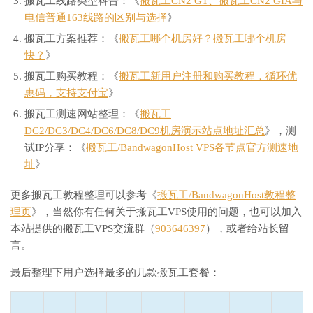
搬瓦工线路类型科普：《
搬瓦工CN2 GT、搬瓦工CN2 GIA与
电信普通163线路的区别与选择
》
搬瓦工方案推荐：《
搬瓦工哪个机房好？搬瓦工哪个机房
快？
》
搬瓦工购买教程：《
搬瓦工新用户注册和购买教程，循环优
惠码，支持支付宝
》
搬瓦工测速网站整理：《
搬瓦工
DC2/DC3/DC4/DC6/DC8/DC9机房演示站点地址汇总
》，测
试IP分享：《
搬瓦工/BandwagonHost VPS各节点官方测速地
址
》
更多搬瓦工教程整理可以参考《
搬瓦工/BandwagonHost教程整
理页
》，当然你有任何关于搬瓦工VPS使用的问题，也可以加入
本站提供的搬瓦工VPS交流群（
903646397
），或者给站长留
言。
最后整理下用户选择最多的几款搬瓦工套餐：