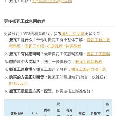
搬瓦工库存：
https://status.bwgyhw.cn
更多搬瓦工优惠网教程
更多搬瓦工VPS的相关教程，参考
搬瓦工中文网
更多文章：
搬瓦工是什么
？带你对搬瓦工有个整体了解：
搬瓦工新手教
程整理：搬瓦工介绍 / 机房推荐 / 购买教程
搬瓦工有优惠码吗
？最新搬瓦工优惠码整理：
搬瓦工优惠码
想搭建个人网站
？手把手一步步教你：
搬瓦工建站教程
搬瓦工速度慢
？搬瓦工加速全教程：
搬瓦工加速方法汇总
购买的方案正好断货
？搬瓦工补货通知群(禁言，仅推送)：
874585274
搬瓦工最便宜方案
？配置、购买链接全部准备好：
硬
购
内存
盘
每月
买
套餐名称
CPU
带宽
价格/年