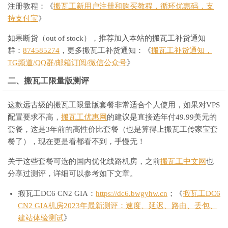
注册教程：《
搬瓦工新用户注册和购买教程，循环优惠码，支
持支付宝
》
如果断货（out of stock），推荐加入本站的搬瓦工补货通知
群：
874585274
，更多搬瓦工补货通知：《
搬瓦工补货通知，
TG频道/QQ群/邮箱订阅/微信公众号
》
二、搬瓦工限量版测评
这款远古级的搬瓦工限量版套餐非常适合个人使用，如果对VPS
配置要求不高，
搬瓦工优惠网
的建议是直接选年付49.99美元的
套餐，这是3年前的高性价比套餐（也是算得上搬瓦工传家宝套
餐了），现在更是看都看不到，手慢无！
关于这些套餐可选的国内优化线路机房，之前
搬瓦工中文网
也
分享过测评，详细可以参考如下文章。
搬瓦工DC6 CN2 GIA：
https://dc6.bwgyhw.cn
；《
搬瓦工DC6
CN2 GIA机房2023年最新测评：速度、延迟、路由、丢包、
建站体验测试
》