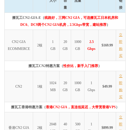
大小
容
流量
链
量
接
搬瓦工CN2-GIA-E（
线路好，三网CN2 GIA，可选搬瓦工日本机房和
DC6、DC9两个CN2 GIA机房，2.5Gbps带宽，建站推荐
）
立
CN2 GIA
1
20
1000
2.5
即
2核
$169.99
ECOMMERCE
GB
GB
GB
Gbps
购
买
搬瓦工CN2特惠方案（
性价比，新手入门推荐
）
立
1024
20
1000
1
即
CN2
1核
$49.99
MB
GB
GB
Gbps
购
买
搬瓦工香港特惠方案（
香港CN2 GIA，直连低延迟，大带宽香港VPS
）
立
2048
40
500
1
即
香港CN2 GIA
2核
$899.99