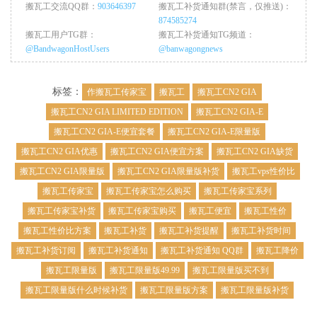
搬瓦工交流QQ群：
903646397
搬瓦工补货通知群(禁言，仅推送)：
874585274
搬瓦工用户TG群：
搬瓦工补货通知TG频道：
@BandwagonHostUsers
@banwagongnews
标签：
作搬瓦工传家宝
搬瓦工
搬瓦工CN2 GIA
搬瓦工CN2 GIA LIMITED EDITION
搬瓦工CN2 GIA-E
搬瓦工CN2 GIA-E便宜套餐
搬瓦工CN2 GIA-E限量版
搬瓦工CN2 GIA优惠
搬瓦工CN2 GIA便宜方案
搬瓦工CN2 GIA缺货
搬瓦工CN2 GIA限量版
搬瓦工CN2 GIA限量版补货
搬瓦工vps性价比
搬瓦工传家宝
搬瓦工传家宝怎么购买
搬瓦工传家宝系列
搬瓦工传家宝补货
搬瓦工传家宝购买
搬瓦工便宜
搬瓦工性价
搬瓦工性价比方案
搬瓦工补货
搬瓦工补货提醒
搬瓦工补货时间
搬瓦工补货订阅
搬瓦工补货通知
搬瓦工补货通知 QQ群
搬瓦工降价
搬瓦工限量版
搬瓦工限量版49.99
搬瓦工限量版买不到
搬瓦工限量版什么时候补货
搬瓦工限量版方案
搬瓦工限量版补货