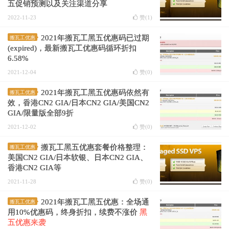
五促销预测以及关注渠道分享
2022-11-23
赞(
1
)
2021年搬瓦工黑五优惠码已过期
搬瓦工优惠
(expired)，最新搬瓦工优惠码循环折扣
6.58%
2021-12-04
赞(
0
)
2021年搬瓦工黑五优惠码依然有
搬瓦工优惠
效，香港CN2 GIA/日本CN2 GIA/美国CN2
GIA/限量版全部9折
2021-12-02
赞(
0
)
搬瓦工黑五优惠套餐价格整理：
搬瓦工优惠
美国CN2 GIA/日本软银、日本CN2 GIA、
香港CN2 GIA等
2021-11-28
赞(
0
)
2021年搬瓦工黑五优惠：全场通
搬瓦工优惠
用10%优惠码，终身折扣，续费不涨价
黑
五优惠来袭