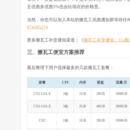
五优惠多优惠5%也会比现在的价格贵。
当然，你也可以加入本站的搬瓦工优惠通知群等待任何
874585274
更多搬瓦工补货通知渠道：《
搬瓦工补货通知，TG频道
三、搬瓦工便宜方案推荐
最后整理下用户选择最多的几款搬瓦工套餐：
套餐
CPU
内存
硬盘
流量/月
CN2 GIA-E
2核
1GB
20GB
1000GB
CN2 GIA-E
3核
2GB
40GB
2000GB
CN2
1核
1GB
20GB
1000GB