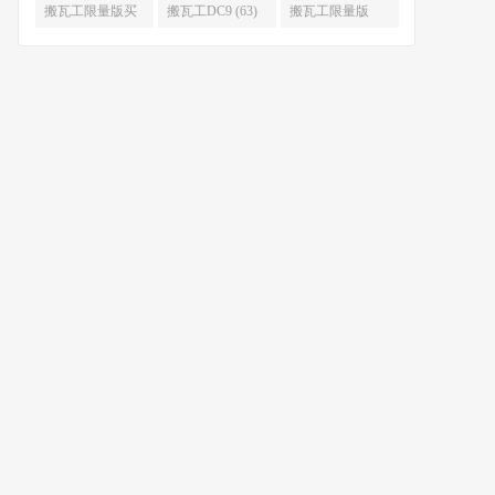
限量版补货 (67)
么时候补货 (67)
搬瓦工限量版买
搬瓦工DC9 (63)
搬瓦工限量版
不到 (67)
49.99 (62)