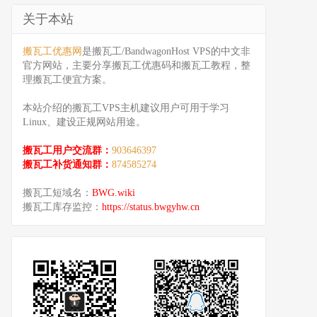
关于本站
搬瓦工优惠网
是搬瓦工/BandwagonHost VPS的中文非
官方网站，主要分享搬瓦工优惠码和搬瓦工教程，整
理搬瓦工便宜方案。
本站介绍的搬瓦工VPS主机建议用户可用于学习
Linux、建设正规网站用途。
搬瓦工用户交流群：
903646397
搬瓦工补货通知群：
874585274
搬瓦工短域名：
BWG.wiki
搬瓦工库存监控：
https://status.bwgyhw.cn