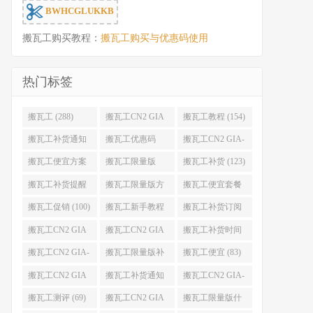
BWHCGLUKKB
搬瓦工购买教程：
搬瓦工购买与优惠码使用
热门标签
搬瓦工 (288)
搬瓦工CN2 GIA
搬瓦工教程 (154)
(176)
搬瓦工补货通知
搬瓦工优惠码
搬瓦工CN2 GIA-
(132)
(131)
E (130)
搬瓦工便宜方案
搬瓦工限量版
搬瓦工补货 (123)
(128)
(126)
搬瓦工补货提醒
搬瓦工限量版方
搬瓦工便宜套餐
(106)
案 (106)
(103)
搬瓦工促销 (100)
搬瓦工新手教程
搬瓦工补货订阅
(98)
(98)
搬瓦工CN2 GIA
搬瓦工CN2 GIA
搬瓦工补货时间
便宜方案 (92)
限量版 (90)
(89)
搬瓦工CN2 GIA-
搬瓦工限量版补
搬瓦工便宜 (83)
E限量版 (84)
货 (84)
搬瓦工CN2 GIA
搬瓦工补货通知
搬瓦工CN2 GIA-
优惠 (82)
QQ群 (76)
E便宜套餐 (76)
搬瓦工测评 (69)
搬瓦工CN2 GIA
搬瓦工限量版什