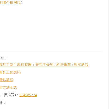
工哪个机房快
》
文章：
搬瓦工新手教程整理：搬瓦工介绍 / 机房推荐 / 购买教程
搬瓦工优惠码
建站教程
速方法汇总
，仅推送)：
874585274
好：