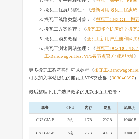
搬瓦工新手教程整理：《
搬瓦工新手入门指南：搬
搬瓦工优惠码整理：《
最新可用搬瓦工优惠码
搬瓦工线路类型科普：《
搬瓦工CN2 GT、搬
搬瓦工方案推荐：《
搬瓦工哪个机房好？搬瓦
搬瓦工购买教程：《
搬瓦工新用户注册和购买
搬瓦工测速网站整理：《
搬瓦工DC2/DC3/D
工/BandwagonHost VPS各节点官方测速地址
》
更多搬瓦工教程整理可以参考《
搬瓦工/Bandwagon
可以加入本站提供的搬瓦工VPS交流群（
903646397
）
最后整理下用户选择最多的几款搬瓦工套餐：
套餐
CPU
内存
硬盘
流量/月
CN2 GIA-E
2核
1GB
20GB
1000GB
CN2 GIA-E
3核
2GB
40GB
2000GB