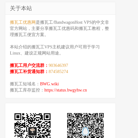
关于本站
搬瓦工优惠网
是搬瓦工/BandwagonHost VPS的中文非
官方网站，主要分享搬瓦工优惠码和搬瓦工教程，整
理搬瓦工便宜方案。
本站介绍的搬瓦工VPS主机建议用户可用于学习
Linux、建设正规网站用途。
搬瓦工用户交流群：
903646397
搬瓦工补货通知群：
874585274
搬瓦工短域名：
BWG.wiki
搬瓦工库存监控：
https://status.bwgyhw.cn