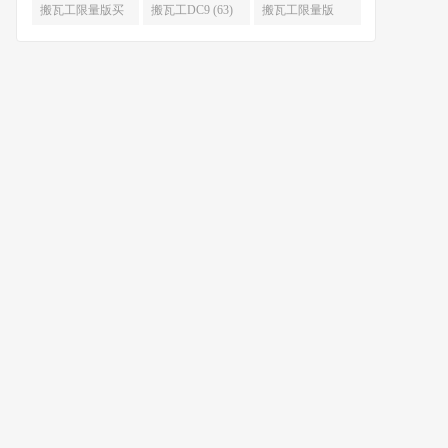
限量版补货 (67)
么时候补货 (67)
搬瓦工限量版买
搬瓦工DC9 (63)
搬瓦工限量版
不到 (67)
49.99 (62)