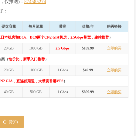
，仅推送)：
874585274
好：
硬盘容量
每月流量
带宽
价格/年
购买链接
日本机房和DC6、DC9两个CN2 GIA机房，2.5Gbps带宽，建站推荐
）
20 GB
1000 GB
2.5 Gbps
$169.99
立即购买
方案（
性价比，新手入门推荐
）
20 GB
1000 GB
1 Gbps
$49.99
立即购买
N2 GIA，直连低延迟，大带宽香港VPS
）
40 GB
500 GB
1 Gbps
$899.99
立即购买
赞(
0
)