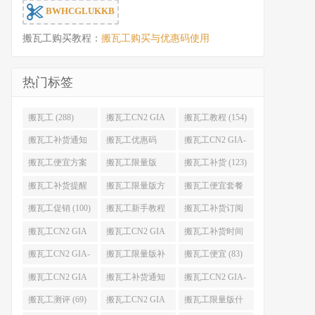
BWHCGLUKKB
搬瓦工购买教程：
搬瓦工购买与优惠码使用
热门标签
搬瓦工 (288)
搬瓦工CN2 GIA
搬瓦工教程 (154)
(176)
搬瓦工补货通知
搬瓦工优惠码
搬瓦工CN2 GIA-
(132)
(131)
E (130)
搬瓦工便宜方案
搬瓦工限量版
搬瓦工补货 (123)
(128)
(126)
搬瓦工补货提醒
搬瓦工限量版方
搬瓦工便宜套餐
(106)
案 (106)
(103)
搬瓦工促销 (100)
搬瓦工新手教程
搬瓦工补货订阅
(98)
(98)
搬瓦工CN2 GIA
搬瓦工CN2 GIA
搬瓦工补货时间
便宜方案 (92)
限量版 (90)
(89)
搬瓦工CN2 GIA-
搬瓦工限量版补
搬瓦工便宜 (83)
E限量版 (84)
货 (84)
搬瓦工CN2 GIA
搬瓦工补货通知
搬瓦工CN2 GIA-
优惠 (82)
QQ群 (76)
E便宜套餐 (76)
搬瓦工测评 (69)
搬瓦工CN2 GIA
搬瓦工限量版什