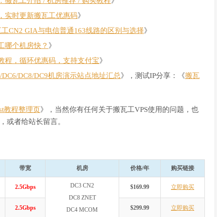
瓦工介绍 / 机房推荐 / 购买教程
》
，实时更新搬瓦工优惠码
》
瓦工CN2 GIA与电信普通163线路的区别与选择
》
工哪个机房快？
》
教程，循环优惠码，支持支付宝
》
C4/DC6/DC8/DC9机房演示站点地址汇总
》，测试IP分享：《
搬瓦
Host教程整理页
》，当然你有任何关于搬瓦工VPS使用的问题，也
，或者给站长留言。
带宽
机房
价格/年
购买链接
DC3 CN2
2.5Gbps
$169.99
立即购买
DC8 ZNET
2.5Gbps
$299.99
立即购买
DC4 MCOM