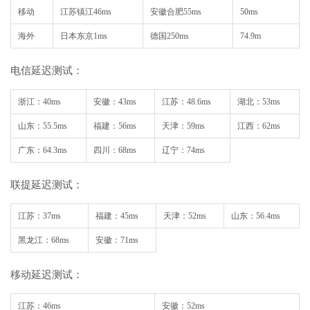
移动
江苏镇江
46ms
安徽合肥
55ms
50ms
海外
日本东京
1ms
德国
250ms
74.9m
电信延迟测试：
浙江：
40ms
安徽：
43ms
江苏：
48.6ms
湖北：
53ms
山东：
55.5ms
福建：
56ms
天津：
59ms
江西：
62ms
广东：
64.3ms
四川：
68ms
辽宁：
74ms
联提延迟测试：
江苏：
37ms
福建：
45ms
天津：
52ms
山东：
56.4ms
黑龙江：
68ms
安徽：
71ms
移动延迟测试：
江苏：
46ms
安徽：
52ms