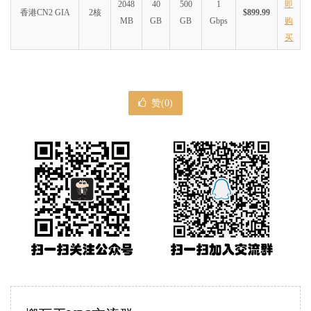
2048
40
500
1
即
香港CN2 GIA
2核
$899.99
MB
GB
GB
Gbps
购
买
赞(
0
)