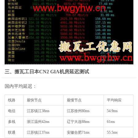
三、搬瓦工日本CN2 GIA机房延迟测试
国内平均延迟：
线路
最快节点
最慢节点
平均响应
电信
江苏镇江
38ms
江苏徐州
80ms
54.9ms
多线
浙江温州
42ms
辽宁大连
88ms
61ms
联通
江苏镇江
37ms
安徽合肥
71ms
55.5ms