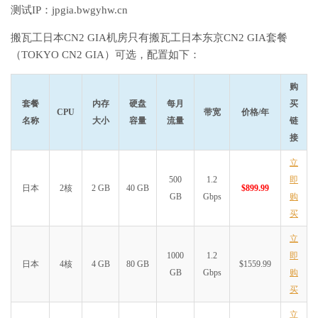
测试IP：jpgia.bwgyhw.cn
搬瓦工日本CN2 GIA机房只有搬瓦工日本东京CN2 GIA套餐
（TOKYO CN2 GIA）可选，配置如下：
购
套餐
内存
硬盘
每月
买
CPU
带宽
价格/年
名称
大小
容量
流量
链
接
立
500
1.2
即
日本
2核
2 GB
40 GB
$899.99
GB
Gbps
购
买
立
1000
1.2
即
日本
4核
4 GB
80 GB
$1559.99
GB
Gbps
购
买
立