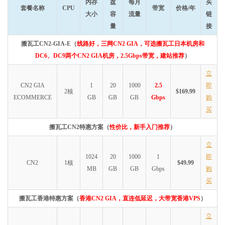
内存
盘
每月
买
套餐名称
CPU
带宽
价格/年
大小
容
流量
链
量
接
搬瓦工CN2-GIA-E（
线路好，三网CN2 GIA，可选搬瓦工日本机房和
DC6、DC9两个CN2 GIA机房，2.5Gbps带宽，建站推荐
）
立
CN2 GIA
1
20
1000
2.5
即
2核
$169.99
ECOMMERCE
GB
GB
GB
Gbps
购
买
搬瓦工CN2特惠方案（
性价比，新手入门推荐
）
立
1024
20
1000
1
即
CN2
1核
$49.99
MB
GB
GB
Gbps
购
买
搬瓦工香港特惠方案（
香港CN2 GIA，直连低延迟，大带宽香港VPS
）
立