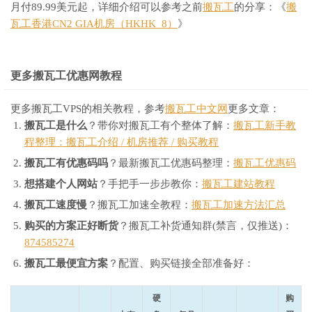
月付89.99美元起，详细介绍可以参考之前
搬瓦工
的分享：《
搬
瓦工香港CN2 GIA机房（HKHK_8）
》
更多搬瓦工优惠网教程
更多搬瓦工VPS的相关教程，参考
搬瓦工中文网
更多文章：
搬瓦工是什么
？带你对搬瓦工有个整体了解：
搬瓦工新手教
程整理：搬瓦工介绍 / 机房推荐 / 购买教程
搬瓦工有优惠码吗
？最新搬瓦工优惠码整理：
搬瓦工优惠码
想搭建个人网站
？手把手一步步教你：
搬瓦工建站教程
搬瓦工速度慢
？搬瓦工加速全教程：
搬瓦工加速方法汇总
购买的方案正好断货
？搬瓦工补货通知群(禁言，仅推送)：
874585274
搬瓦工最便宜方案
？配置、购买链接全部准备好：
硬
购