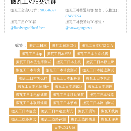
搬瓦工VPS交流群
搬瓦工交流QQ群：
903646397
搬瓦工补货通知群(禁言，仅推送)：
874585274
搬瓦工用户TG群：
搬瓦工补货通知TG频道：
@BandwagonHostUsers
@banwagongnews
标签：
搬瓦工日本
搬瓦工日本CN2
搬瓦工日本CN2 GIA
搬瓦工日本ip
搬瓦工日本VPS
搬瓦工日本东京机房
搬瓦工日本丢包率测试
搬瓦工日本主机
搬瓦工日本原生IP
搬瓦工日本带宽
搬瓦工日本带宽测试
搬瓦工日本延迟测试
搬瓦工日本怎么样
搬瓦工日本服务器
搬瓦工日本机房
搬瓦工日本机房测评
搬瓦工日本测试IP
搬瓦工日本测速
搬瓦工日本电信速度
搬瓦工日本移动速度
搬瓦工日本线路
搬瓦工日本联通速度
搬瓦工日本节点
搬瓦工日本路由测试
搬瓦工日本速度
搬瓦工日本速度测试
搬瓦工测评
搬瓦工线路
搬瓦工线路测试
搬瓦工线路评测
搬瓦工线路质量
搬瓦工评测
日本CN2 GIA