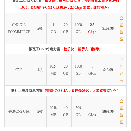
搬瓦工CN2-GIA-E（
线路好，三网CN2 GIA，可选搬瓦工日本机房和
DC6、DC9两个CN2 GIA机房，2.5Gbps带宽，建站推荐
）
立
CN2 GIA
1
20
1000
2.5
即
2核
$169.99
ECOMMERCE
GB
GB
GB
Gbps
购
买
搬瓦工CN2特惠方案（
性价比，新手入门推荐
）
立
1024
20
1000
1
即
CN2
1核
$49.99
MB
GB
GB
Gbps
购
买
搬瓦工香港特惠方案（
香港CN2 GIA，直连低延迟，大带宽香港VPS
）
立
2048
40
500
1
即
香港CN2 GIA
2核
$899.99
MB
GB
GB
Gbps
购
买