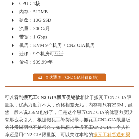
CPU：1核
内存：512MB
硬盘：10G SSD
流量：300G/月
带宽：1 Gbps
机房：KVM 9个机房 + CN2 GIA机房
迁移：9个机房可互迁
价格：$39.99/年
直达通道（CN2 GIA特价促销）
可以看到
搬瓦工CN2 GIA黑五促销款
相比于搬瓦工CN2 GIA限
量版，优惠力度并不大，价格相差无几，内存却只有256M，虽
然一般来说256M也够了，但是这个黑五CN2 GIA的优惠力度没
有那么吸引人。
根据搬瓦工补货记录，搬瓦工CN2 GIA限量版
的补货周期也不是很久，如果想入手搬瓦工CN2 GIA，个人推
荐还是用CN2 GIA限量版，可以关注本站的
搬瓦工补货通知渠