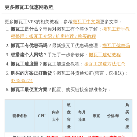
更多搬瓦工优惠网教程
更多搬瓦工VPS的相关教程，参考
搬瓦工中文网
更多文章：
搬瓦工是什么
？带你对搬瓦工有个整体了解：
搬瓦工新手教
程整理：搬瓦工介绍 / 机房推荐 / 购买教程
搬瓦工有优惠码吗
？最新搬瓦工优惠码整理：
搬瓦工优惠码
想搭建个人网站
？手把手一步步教你：
搬瓦工建站教程
搬瓦工速度慢
？搬瓦工加速全教程：
搬瓦工加速方法汇总
购买的方案正好断货
？搬瓦工补货通知群(禁言，仅推送)：
874585274
搬瓦工最便宜方案
？配置、购买链接全部准备好：
硬
购
内存
盘
每月
买
套餐名称
CPU
带宽
价格/年
大小
容
流量
链
量
接