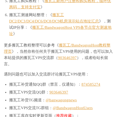
搬瓦工购买教程：《
搬瓦工新用户注册和购买教程，循环优
惠码，支持支付宝
》
搬瓦工测速网站整理：《
搬瓦工
DC2/DC3/DC4/DC6/DC8/DC9机房演示站点地址汇总
》，测
试IP分享：《
搬瓦工/BandwagonHost VPS各节点官方测速地
址
》
更多搬瓦工教程整理可以参考《
搬瓦工/BandwagonHost教程整
理页
》，当然你有任何关于搬瓦工VPS使用的问题，也可以加入
本站提供的搬瓦工VPS交流群（
903646397
），或者给站长留
言。
遇到问题也可以加入交流群讨论搬瓦工VPS使用：
搬瓦工补货通知QQ群（禁言，仅通知）：
874585274
搬瓦工VPS交流QQ群：
903646397
搬瓦工补货TG频道：
@banwagongnews
搬瓦工VPS交流TG群组：
@BandwagonHostUsers
搬瓦工库存实时更新页面（
推荐收藏
）：