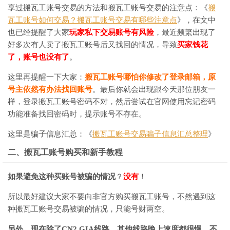
享过搬瓦工账号交易的方法和搬瓦工账号交易的注意点：《
搬
瓦工账号如何交易？搬瓦工账号交易有哪些注意点
》，在文中
也已经提醒了大家
玩家私下交易账号有风险
，最近频繁出现了
好多次有人卖了搬瓦工账号后又找回的情况，导致
买家钱花
了，账号也没有了
。
这里再提醒一下大家：
搬瓦工账号哪怕你修改了登录邮箱，原
号主依然有办法找回账号
。最后你就会出现跟今天那位朋友一
样，登录搬瓦工账号密码不对，然后尝试在官网使用忘记密码
功能准备找回密码时，提示账号不存在。
这里是骗子信息汇总：《
搬瓦工账号交易骗子信息汇总整理
》
二、搬瓦工账号购买和新手教程
如果避免这种买账号被骗的情况
？
没有
！
所以最好建议大家不要向非官方购买搬瓦工账号，不然遇到这
种搬瓦工账号交易被骗的情况，只能号财两空。
另外，现在除了CN2 GIA线路，其他线路晚上速度都很慢，不