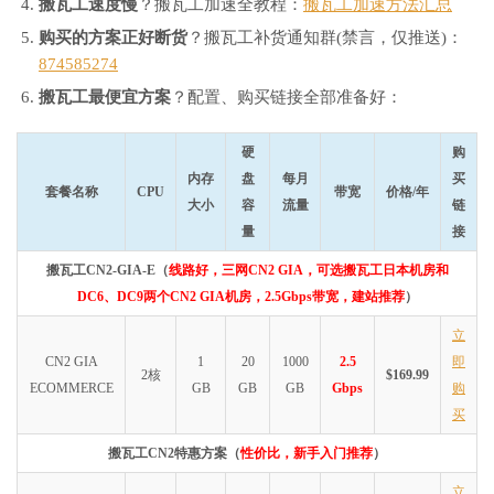
搬瓦工速度慢
？搬瓦工加速全教程：
搬瓦工加速方法汇总
购买的方案正好断货
？搬瓦工补货通知群(禁言，仅推送)：
874585274
搬瓦工最便宜方案
？配置、购买链接全部准备好：
硬
购
内存
盘
每月
买
套餐名称
CPU
带宽
价格/年
大小
容
流量
链
量
接
搬瓦工CN2-GIA-E（
线路好，三网CN2 GIA，可选搬瓦工日本机房和
DC6、DC9两个CN2 GIA机房，2.5Gbps带宽，建站推荐
）
立
CN2 GIA
1
20
1000
2.5
即
2核
$169.99
ECOMMERCE
GB
GB
GB
Gbps
购
买
搬瓦工CN2特惠方案（
性价比，新手入门推荐
）
立