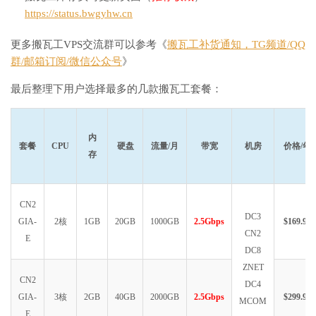
https://status.bwgyhw.cn
更多搬瓦工VPS交流群可以参考《
搬瓦工补货通知，TG频道/QQ
群/邮箱订阅/微信公众号
》
最后整理下用户选择最多的几款搬瓦工套餐：
内
套餐
CPU
硬盘
流量/月
带宽
机房
价格/年
存
CN2
DC3
GIA-
2核
1GB
20GB
1000GB
2.5Gbps
$169.99
CN2
E
DC8
ZNET
CN2
DC4
GIA-
3核
2GB
40GB
2000GB
2.5Gbps
$299.99
MCOM
E