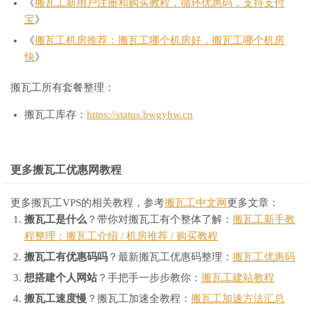
《
搬瓦工新用户注册和购买教程，循环优惠码，支持支付
宝
》
《
搬瓦工机房推荐：搬瓦工哪个机房好，搬瓦工哪个机房
快
》
搬瓦工所有套餐整理：
搬瓦工库存：
https://status.bwgyhw.cn
更多搬瓦工优惠网教程
更多搬瓦工VPS的相关教程，参考
搬瓦工中文网
更多文章：
搬瓦工是什么
？带你对搬瓦工有个整体了解：
搬瓦工新手教
程整理：搬瓦工介绍 / 机房推荐 / 购买教程
搬瓦工有优惠码吗
？最新搬瓦工优惠码整理：
搬瓦工优惠码
想搭建个人网站
？手把手一步步教你：
搬瓦工建站教程
搬瓦工速度慢
？搬瓦工加速全教程：
搬瓦工加速方法汇总