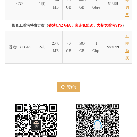
CN2
1核
$49.99
MB
GB
GB
Gbps
购
买
搬瓦工香港特惠方案（
香港CN2 GIA，直连低延迟，大带宽香港VPS
）
立
2048
40
500
1
即
香港CN2 GIA
2核
$899.99
MB
GB
GB
Gbps
购
买
赞(
0
)