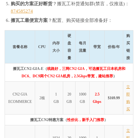
购买的方案正好断货
？搬瓦工补货通知群(禁言，仅推送)：
874585274
搬瓦工最便宜方案
？配置、购买链接全部准备好：
硬
购
内存
盘
每月
买
套餐名称
CPU
带宽
价格/年
大小
容
流量
链
量
接
搬瓦工CN2-GIA-E（
线路好，三网CN2 GIA，可选搬瓦工日本机房和
DC6、DC9两个CN2 GIA机房，2.5Gbps带宽，建站推荐
）
立
CN2 GIA
1
20
1000
2.5
即
2核
$169.99
ECOMMERCE
GB
GB
GB
Gbps
购
买
搬瓦工CN2特惠方案（
性价比，新手入门推荐
）
立
1024
20
1000
1
即