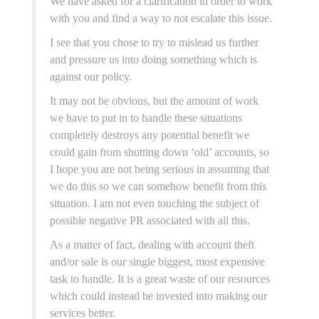
We have asked for a clarification in order to work
with you and find a way to not escalate this issue.
I see that you chose to try to mislead us further
and pressure us into doing something which is
against our policy.
It may not be obvious, but the amount of work
we have to put in to handle these situations
completely destroys any potential benefit we
could gain from shutting down ‘old’ accounts, so
I hope you are not being serious in assuming that
we do this so we can somehow benefit from this
situation. I am not even touching the subject of
possible negative PR associated with all this.
As a matter of fact, dealing with account theft
and/or sale is our single biggest, most expensive
task to handle. It is a great waste of our resources
which could instead be invested into making our
services better.