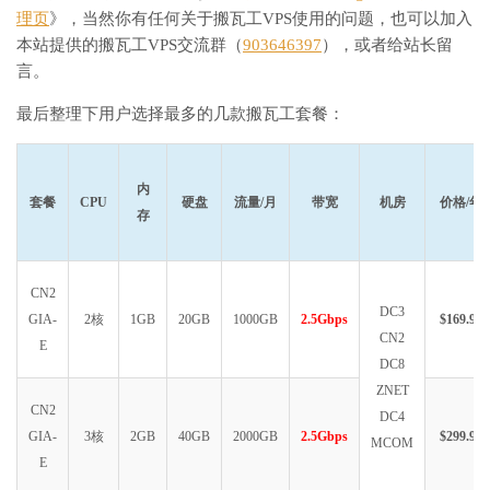
理页
》，当然你有任何关于搬瓦工VPS使用的问题，也可以加入
本站提供的搬瓦工VPS交流群（
903646397
），或者给站长留
言。
最后整理下用户选择最多的几款搬瓦工套餐：
内
套餐
CPU
硬盘
流量/月
带宽
机房
价格/年
存
CN2
DC3
GIA-
2核
1GB
20GB
1000GB
2.5Gbps
$169.99
CN2
E
DC8
ZNET
CN2
DC4
GIA-
3核
2GB
40GB
2000GB
2.5Gbps
$299.99
MCOM
E