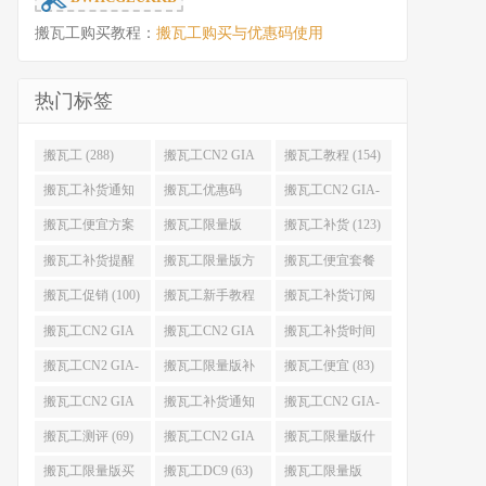
搬瓦工购买教程：
搬瓦工购买与优惠码使用
热门标签
搬瓦工 (288)
搬瓦工CN2 GIA
搬瓦工教程 (154)
(176)
搬瓦工补货通知
搬瓦工优惠码
搬瓦工CN2 GIA-
(132)
(131)
E (130)
搬瓦工便宜方案
搬瓦工限量版
搬瓦工补货 (123)
(128)
(126)
搬瓦工补货提醒
搬瓦工限量版方
搬瓦工便宜套餐
(106)
案 (106)
(103)
搬瓦工促销 (100)
搬瓦工新手教程
搬瓦工补货订阅
(98)
(98)
搬瓦工CN2 GIA
搬瓦工CN2 GIA
搬瓦工补货时间
便宜方案 (92)
限量版 (90)
(89)
搬瓦工CN2 GIA-
搬瓦工限量版补
搬瓦工便宜 (83)
E限量版 (84)
货 (84)
搬瓦工CN2 GIA
搬瓦工补货通知
搬瓦工CN2 GIA-
优惠 (82)
QQ群 (76)
E便宜套餐 (76)
搬瓦工测评 (69)
搬瓦工CN2 GIA
搬瓦工限量版什
限量版补货 (67)
么时候补货 (67)
搬瓦工限量版买
搬瓦工DC9 (63)
搬瓦工限量版