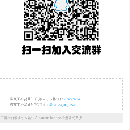
搬瓦工补货通知群(禁言，仅推送)：
874585274
搬瓦工补货通知TG频道：
@banwagongnews
工新增自动备份功能，Automatic backups全盘备份数据