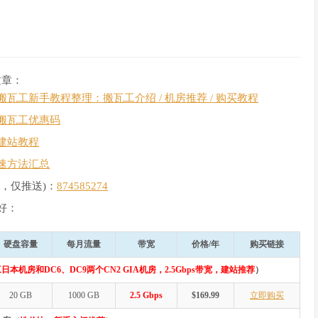
文章：
搬瓦工新手教程整理：搬瓦工介绍 / 机房推荐 / 购买教程
搬瓦工优惠码
建站教程
速方法汇总
，仅推送)：
874585274
好：
硬盘容量
每月流量
带宽
价格/年
购买链接
日本机房和DC6、DC9两个CN2 GIA机房，2.5Gbps带宽，建站推荐
）
20 GB
1000 GB
2.5 Gbps
$169.99
立即购买