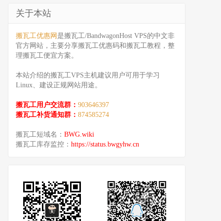
关于本站
搬瓦工优惠网
是搬瓦工/BandwagonHost VPS的中文非
官方网站，主要分享搬瓦工优惠码和搬瓦工教程，整
理搬瓦工便宜方案。
本站介绍的搬瓦工VPS主机建议用户可用于学习
Linux、建设正规网站用途。
搬瓦工用户交流群：
903646397
搬瓦工补货通知群：
874585274
搬瓦工短域名：
BWG.wiki
搬瓦工库存监控：
https://status.bwgyhw.cn