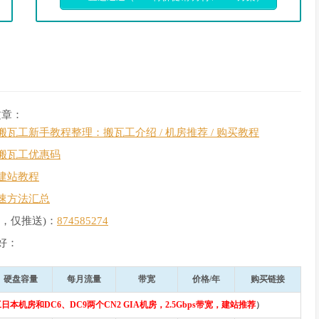
文章：
搬瓦工新手教程整理：搬瓦工介绍 / 机房推荐 / 购买教程
搬瓦工优惠码
建站教程
速方法汇总
，仅推送)：
874585274
好：
硬盘容量
每月流量
带宽
价格/年
购买链接
日本机房和DC6、DC9两个CN2 GIA机房，2.5Gbps带宽，建站推荐
）