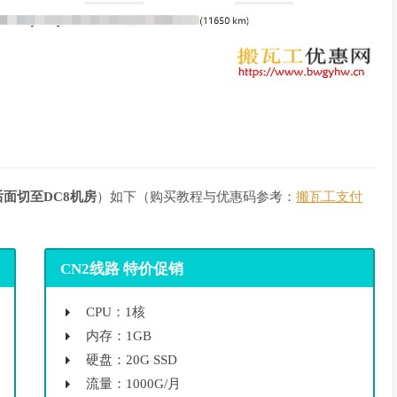
后面切至DC8机房
）如下（购买教程与优惠码参考：
搬瓦工支付
CN2线路 特价促销
CPU：1核
内存：1GB
硬盘：20G SSD
流量：1000G/月