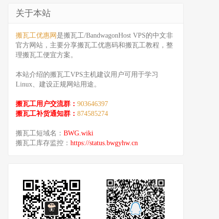
关于本站
搬瓦工优惠网
是搬瓦工/BandwagonHost VPS的中文非
官方网站，主要分享搬瓦工优惠码和搬瓦工教程，整
理搬瓦工便宜方案。
本站介绍的搬瓦工VPS主机建议用户可用于学习
Linux、建设正规网站用途。
搬瓦工用户交流群：
903646397
搬瓦工补货通知群：
874585274
搬瓦工短域名：
BWG.wiki
搬瓦工库存监控：
https://status.bwgyhw.cn