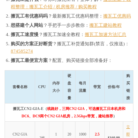
程整理：搬瓦工介绍 / 机房推荐 / 购买教程
搬瓦工有优惠码吗
？最新搬瓦工优惠码整理：
搬瓦工优惠码
想搭建个人网站
？手把手一步步教你：
搬瓦工建站教程
搬瓦工速度慢
？搬瓦工加速全教程：
搬瓦工加速方法汇总
购买的方案正好断货
？搬瓦工补货通知群(禁言，仅推送)：
874585274
搬瓦工最便宜方案
？配置、购买链接全部准备好：
硬
购
内存
盘
每月
买
套餐名称
CPU
带宽
价格/年
大小
容
流量
链
量
接
搬瓦工CN2-GIA-E（
线路好，三网CN2 GIA，可选搬瓦工日本机房和
DC6、DC9两个CN2 GIA机房，2.5Gbps带宽，建站推荐
）
立
CN2 GIA
1
20
1000
2.5
即