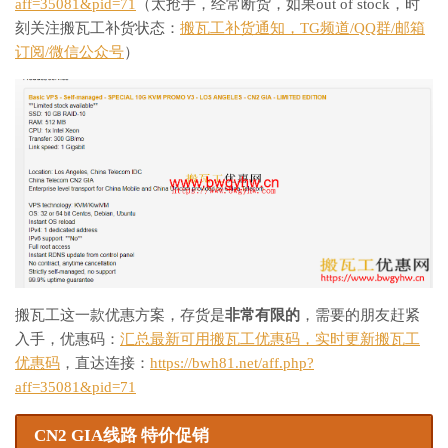
aff=35081&pid=71
（太抢手，经常断货，如果out of stock，时
刻关注搬瓦工补货状态：
搬瓦工补货通知，TG频道/QQ群/邮箱
订阅/微信公众号
）
搬瓦工这一款优惠方案，存货是
非常有限的
，需要的朋友赶紧
入手，优惠码：
汇总最新可用搬瓦工优惠码，实时更新搬瓦工
优惠码
，直达连接：
https://bwh81.net/aff.php?
aff=35081&pid=71
CN2 GIA线路 特价促销