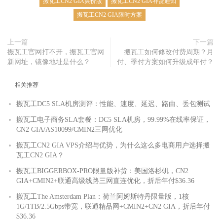
搬瓦工CN2 GIA廉价版
搬瓦工CN2 GIA补货通知
搬瓦工CN2 GIA限时方案
上一篇
下一篇
搬瓦工官网打不开，搬瓦工官网
搬瓦工如何修改付费周期？月
新网址，镜像地址是什么？
付、季付方案如何升级成年付？
相关推荐
搬瓦工DC5 SLA机房测评：性能、速度、延迟、路由、丢包测试
搬瓦工电子商务SLA套餐：DC5 SLA机房，99.99%在线率保证，
CN2 GIA/AS10099/CMIN2三网优化
搬瓦工CN2 GIA VPS介绍与优势，为什么这么多电商用户选择搬
瓦工CN2 GIA？
搬瓦工BIGGERBOX-PRO限量版补货：美国洛杉矶，CN2
GIA+CMIN2+联通高级线路三网直连优化，折后年付$36.36
搬瓦工The Amsterdam Plan：荷兰阿姆斯特丹限量版，1核
1G/1TB/2.5Gbps带宽，联通精品网+CMIN2+CN2 GIA，折后年付
$36.36