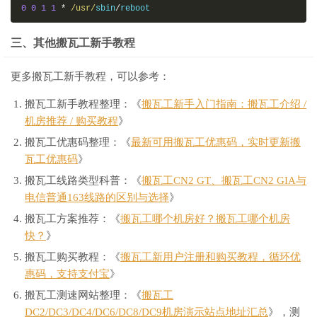
0
0
1
1
*
/usr/
sbin
/
reboot
三、其他搬瓦工新手教程
更多搬瓦工新手教程，可以参考：
搬瓦工新手教程整理：《
搬瓦工新手入门指南：搬瓦工介绍 /
机房推荐 / 购买教程
》
搬瓦工优惠码整理：《
最新可用搬瓦工优惠码，实时更新搬
瓦工优惠码
》
搬瓦工线路类型科普：《
搬瓦工CN2 GT、搬瓦工CN2 GIA与
电信普通163线路的区别与选择
》
搬瓦工方案推荐：《
搬瓦工哪个机房好？搬瓦工哪个机房
快？
》
搬瓦工购买教程：《
搬瓦工新用户注册和购买教程，循环优
惠码，支持支付宝
》
搬瓦工测速网站整理：《
搬瓦工
DC2/DC3/DC4/DC6/DC8/DC9机房演示站点地址汇总
》，测