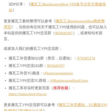
试IP分享：《
搬瓦工/BandwagonHost VPS各节点官方测速地
址
》
更多搬瓦工教程整理可以参考《
搬瓦工/BandwagonHost教程整
理页
》，当然你有任何关于搬瓦工VPS使用的问题，也可以加入
本站提供的搬瓦工VPS交流群（
903646397
），或者给站长留
言。
或者加入我们的搬瓦工VPS交流群：
搬瓦工补货通知QQ群（禁言，仅通知）：
874585274
搬瓦工VPS交流QQ群：
903646397
搬瓦工补货TG频道：
@banwagongnews
搬瓦工VPS交流TG群组：
@BandwagonHostUsers
搬瓦工库存实时更新页面（
推荐收藏
）：
https://status.bwgyhw.cn
更多搬瓦工VPS交流群可以参考《
搬瓦工补货通知，TG频道/QQ
群/邮箱订阅/微信公众号
》