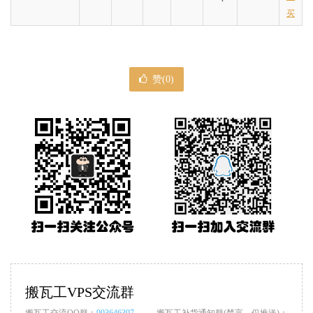
买
赞(
0
)
搬瓦工VPS交流群
搬瓦工交流QQ群：
903646397
搬瓦工补货通知群(禁言，仅推送)：