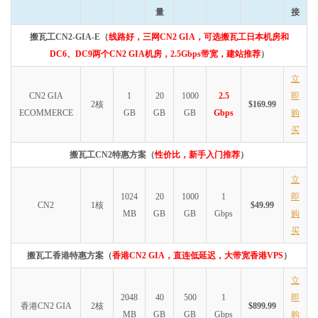
量
接
搬瓦工CN2-GIA-E（
线路好，三网CN2 GIA，可选搬瓦工日本机房和
DC6、DC9两个CN2 GIA机房，2.5Gbps带宽，建站推荐
）
立
CN2 GIA
1
20
1000
2.5
即
2核
$169.99
ECOMMERCE
GB
GB
GB
Gbps
购
买
搬瓦工CN2特惠方案（
性价比，新手入门推荐
）
立
1024
20
1000
1
即
CN2
1核
$49.99
MB
GB
GB
Gbps
购
买
搬瓦工香港特惠方案（
香港CN2 GIA，直连低延迟，大带宽香港VPS
）
立
2048
40
500
1
即
香港CN2 GIA
2核
$899.99
MB
GB
GB
Gbps
购