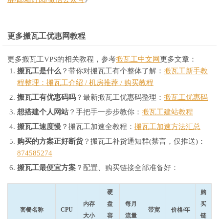
更多搬瓦工优惠网教程
更多搬瓦工VPS的相关教程，参考
搬瓦工中文网
更多文章：
搬瓦工是什么
？带你对搬瓦工有个整体了解：
搬瓦工新手教
程整理：搬瓦工介绍 / 机房推荐 / 购买教程
搬瓦工有优惠码吗
？最新搬瓦工优惠码整理：
搬瓦工优惠码
想搭建个人网站
？手把手一步步教你：
搬瓦工建站教程
搬瓦工速度慢
？搬瓦工加速全教程：
搬瓦工加速方法汇总
购买的方案正好断货
？搬瓦工补货通知群(禁言，仅推送)：
874585274
搬瓦工最便宜方案
？配置、购买链接全部准备好：
硬
购
内存
盘
每月
买
套餐名称
CPU
带宽
价格/年
大小
容
流量
链