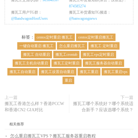
874585274
搬瓦工用户TG群：
搬瓦工补货通知TG频道：
@BandwagonHostUsers
@banwagongnews
标签：
centos定时重启 搬瓦工
centos定时重启搬瓦工
一键自动重启 搬瓦工
怎么重启搬瓦工
搬瓦工 定时重启
搬瓦工 自动重启
搬瓦工crontab
搬瓦工vps定时重启
搬瓦工主机自动重启
搬瓦工定时重启
搬瓦工服务器自动重启
搬瓦工自动重启
搬瓦工设置自动重启
搬瓦工重启
搬瓦工重启vps
重启
上一篇
下一篇
搬瓦工香港怎么样？香港PCCW
搬瓦工哪个系统好？哪个系统适
和香港CN2 GIA对比
合新手？应该选哪个系统？
相关推荐
怎么重启搬瓦工VPS？搬瓦工服务器重启教程