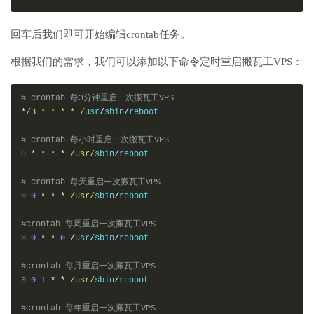
回车后我们即可开始编辑crontab任务。
根据我们的需求，我们可以添加以下命令定时重启搬瓦工VPS：
# crontab 每3分钟重启一次搬瓦工VPS
*
/3 * * * * /
usr
/
sbin
/
reboot 

# crontab 每小时重启一次搬瓦工VPS     
0
*
*
*
*
/usr/
sbin
/
reboot

# crontab 每天重启一次搬瓦工VPS       
0
0
*
*
*
/usr/
sbin
/
reboot

#crontab 每周重启一次搬瓦工VPS
0
0
*
*
0
/
usr
/
sbin
/
reboot

#crontab 每月重启一次搬瓦工VPS
0
0
1
*
*
/usr/
sbin
/
reboot

#crontab 每年重启一次搬瓦工VPS