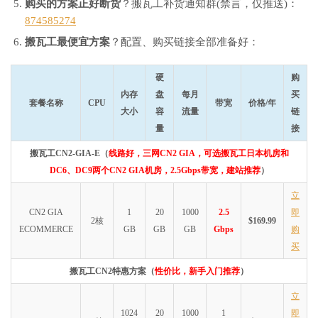
购买的方案正好断货
？搬瓦工补货通知群(禁言，仅推送)：
874585274
搬瓦工最便宜方案
？配置、购买链接全部准备好：
硬
购
内存
盘
每月
买
套餐名称
CPU
带宽
价格/年
大小
容
流量
链
量
接
搬瓦工CN2-GIA-E（
线路好，三网CN2 GIA，可选搬瓦工日本机房和
DC6、DC9两个CN2 GIA机房，2.5Gbps带宽，建站推荐
）
立
CN2 GIA
1
20
1000
2.5
即
2核
$169.99
ECOMMERCE
GB
GB
GB
Gbps
购
买
搬瓦工CN2特惠方案（
性价比，新手入门推荐
）
立
1024
20
1000
1
即