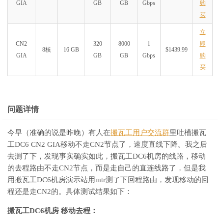
GIA
GB
GB
Gbps
购
买
立
CN2
320
8000
1
即
8核
16 GB
$1439.99
GIA
GB
GB
Gbps
购
买
问题详情
今早（准确的说是昨晚）有人在
搬瓦工用户交流群
里吐槽搬瓦
工DC6 CN2 GIA移动不走CN2节点了，速度直线下降。我之后
去测了下，发现事实确实如此，搬瓦工DC6机房的线路，移动
的去程路由不走CN2节点，而是走自己的直连线路了，但是我
用搬瓦工DC6机房演示站用mtr测了下回程路由，发现移动的回
程还是走CN2的。具体测试结果如下：
搬瓦工DC6机房 移动去程：