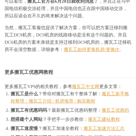
可以看出，
搬瓦工官方在6月28日就收到消息
了，并且正在与中
国电信积极交涉处理，并且中国电信也正在跟中国移动交涉，
所以应该会在不久的将来解决这个问题。
当然，搬瓦工客服也提供了解决方案，你可以把方案迁移到搬
瓦工DC9机房，DC9机房的线路移动是没有这个问题的。并且
DC6机房的方案本身就是支持迁移到DC9机房的，搬瓦工迁移机
房不会清空数据，详细参考：
搬瓦工如何更换机房/更换IP
。
更多搬瓦工优惠网教程
更多搬瓦工VPS的相关教程，参考
搬瓦工中文网
更多文章：
搬瓦工是什么
？带你对搬瓦工有个整体了解：
搬瓦工新手教
程整理：搬瓦工介绍 / 机房推荐 / 购买教程
搬瓦工有优惠码吗
？最新搬瓦工优惠码整理：
搬瓦工优惠码
想搭建个人网站
？手把手一步步教你：
搬瓦工建站教程
搬瓦工速度慢
？搬瓦工加速全教程：
搬瓦工加速方法汇总