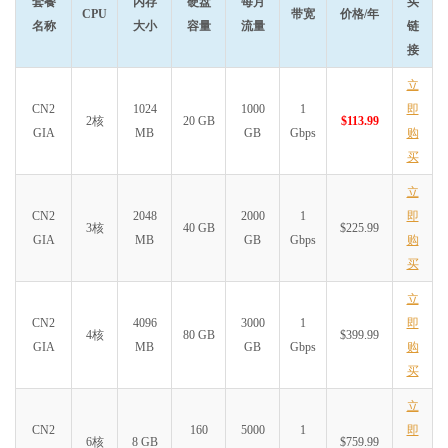
套餐
内存
硬盘
每月
买
CPU
带宽
价格/年
名称
大小
容量
流量
链
接
立
CN2
1024
1000
1
即
2核
20 GB
$113.99
GIA
MB
GB
Gbps
购
买
立
CN2
2048
2000
1
即
3核
40 GB
$225.99
GIA
MB
GB
Gbps
购
买
立
CN2
4096
3000
1
即
4核
80 GB
$399.99
GIA
MB
GB
Gbps
购
买
立
CN2
160
5000
1
即
6核
8 GB
$759.99