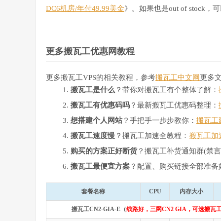
DC6机房/年付49.99美金
》。如果也是out of st
更多搬瓦工优惠网教程
更多搬瓦工VPS的相关教程，参考
搬瓦工中文网
更多
搬瓦工是什么
？带你对搬瓦工有个整体了解：
搬瓦工有优惠码吗
？最新搬瓦工优惠码整理：
想搭建个人网站
？手把手一步步教你：
搬瓦工
搬瓦工速度慢
？搬瓦工加速全教程：
搬瓦工加
购买的方案正好断货
？搬瓦工补货通知群(禁言
搬瓦工最便宜方案
？配置、购买链接全部准备
套餐名称
CPU
内存大小
搬瓦工CN2-GIA-E（
线路好，三网CN2 GIA，可选搬瓦工