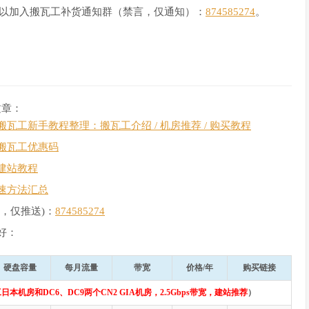
ock，可以加入搬瓦工补货通知群（禁言，仅通知）：
874585274
。
文章：
搬瓦工新手教程整理：搬瓦工介绍 / 机房推荐 / 购买教程
搬瓦工优惠码
建站教程
速方法汇总
，仅推送)：
874585274
好：
硬盘容量
每月流量
带宽
价格/年
购买链接
日本机房和DC6、DC9两个CN2 GIA机房，2.5Gbps带宽，建站推荐
）