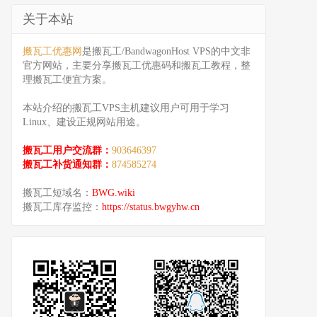
关于本站
搬瓦工优惠网
是搬瓦工/BandwagonHost VPS的中文非
官方网站，主要分享搬瓦工优惠码和搬瓦工教程，整
理搬瓦工便宜方案。
本站介绍的搬瓦工VPS主机建议用户可用于学习
Linux、建设正规网站用途。
搬瓦工用户交流群：
903646397
搬瓦工补货通知群：
874585274
搬瓦工短域名：
BWG.wiki
搬瓦工库存监控：
https://status.bwgyhw.cn