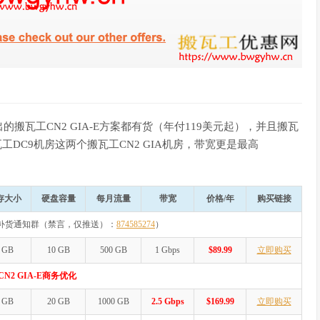
的搬瓦工CN2 GIA-E方案都有货（年付119美元起），并且搬瓦
瓦工DC9机房这两个搬瓦工CN2 GIA机房，带宽更是最高
存大小
硬盘容量
每月流量
带宽
价格/年
购买链接
补货通知群（禁言，仅推送）：
874585274
）
 GB
10 GB
500 GB
1 Gbps
$89.99
立即购买
N2 GIA-E商务优化
 GB
20 GB
1000 GB
2.5 Gbps
$169.99
立即购买