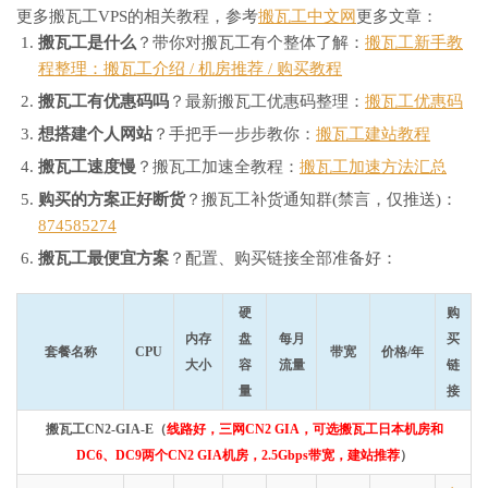
更多搬瓦工VPS的相关教程，参考
搬瓦工中文网
更多文章：
搬瓦工是什么
？带你对搬瓦工有个整体了解：
搬瓦工新手教
程整理：搬瓦工介绍 / 机房推荐 / 购买教程
搬瓦工有优惠码吗
？最新搬瓦工优惠码整理：
搬瓦工优惠码
想搭建个人网站
？手把手一步步教你：
搬瓦工建站教程
搬瓦工速度慢
？搬瓦工加速全教程：
搬瓦工加速方法汇总
购买的方案正好断货
？搬瓦工补货通知群(禁言，仅推送)：
874585274
搬瓦工最便宜方案
？配置、购买链接全部准备好：
硬
购
内存
盘
每月
买
套餐名称
CPU
带宽
价格/年
大小
容
流量
链
量
接
搬瓦工CN2-GIA-E（
线路好，三网CN2 GIA，可选搬瓦工日本机房和
DC6、DC9两个CN2 GIA机房，2.5Gbps带宽，建站推荐
）