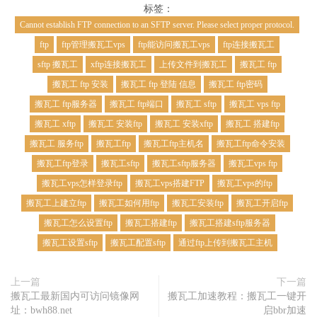
标签：
Cannot establish FTP connection to an SFTP server. Please select proper protocol.
ftp
ftp管理搬瓦工vps
ftp能访问搬瓦工vps
ftp连接搬瓦工
sftp 搬瓦工
xftp连接搬瓦工
上传文件到搬瓦工
搬瓦工 ftp
搬瓦工 ftp 安装
搬瓦工 ftp 登陆 信息
搬瓦工 ftp密码
搬瓦工 ftp服务器
搬瓦工 ftp端口
搬瓦工 sftp
搬瓦工 vps ftp
搬瓦工 xftp
搬瓦工 安装ftp
搬瓦工 安装xftp
搬瓦工 搭建ftp
搬瓦工 服务ftp
搬瓦工ftp
搬瓦工ftp主机名
搬瓦工ftp命令安装
搬瓦工ftp登录
搬瓦工sftp
搬瓦工sftp服务器
搬瓦工vps ftp
搬瓦工vps怎样登录ftp
搬瓦工vps搭建FTP
搬瓦工vps的ftp
搬瓦工上建立ftp
搬瓦工如何用ftp
搬瓦工安装ftp
搬瓦工开启ftp
搬瓦工怎么设置ftp
搬瓦工搭建ftp
搬瓦工搭建sftp服务器
搬瓦工设置sftp
搬瓦工配置sftp
通过ftp上传到搬瓦工主机
上一篇
下一篇
搬瓦工最新国内可访问镜像网
搬瓦工加速教程：搬瓦工一键开
址：bwh88.net
启bbr加速