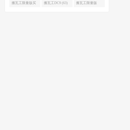
限量版补货 (67)
么时候补货 (67)
搬瓦工限量版买
搬瓦工DC9 (63)
搬瓦工限量版
不到 (67)
49.99 (62)