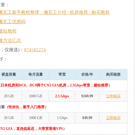
文章：
搬瓦工新手教程整理：搬瓦工介绍 / 机房推荐 / 购买教程
搬瓦工优惠码
建站教程
速方法汇总
，仅推送)：
874585274
好：
硬盘容量
每月流量
带宽
价格/年
购买链接
日本机房和DC6、DC9两个CN2 GIA机房，2.5Gbps带宽，建站推荐
）
20 GB
1000 GB
2.5 Gbps
$169.99
立即购买
方案（
性价比，新手入门推荐
）
20 GB
1000 GB
1 Gbps
$49.99
立即购买
N2 GIA，直连低延迟，大带宽香港VPS
）