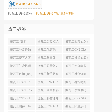
BWHCGLUKKB
搬瓦工购买教程：
搬瓦工购买与优惠码使用
热门标签
搬瓦工 (288)
搬瓦工CN2 GIA
搬瓦工教程 (154)
(176)
搬瓦工补货通知
搬瓦工优惠码
搬瓦工CN2 GIA-
(132)
(131)
E (130)
搬瓦工便宜方案
搬瓦工限量版
搬瓦工补货 (123)
(128)
(126)
搬瓦工补货提醒
搬瓦工限量版方
搬瓦工便宜套餐
(106)
案 (106)
(103)
搬瓦工促销 (100)
搬瓦工新手教程
搬瓦工补货订阅
(98)
(98)
搬瓦工CN2 GIA
搬瓦工CN2 GIA
搬瓦工补货时间
便宜方案 (92)
限量版 (90)
(89)
搬瓦工CN2 GIA-
搬瓦工限量版补
搬瓦工便宜 (83)
E限量版 (84)
货 (84)
搬瓦工CN2 GIA
搬瓦工补货通知
搬瓦工CN2 GIA-
优惠 (82)
QQ群 (76)
E便宜套餐 (76)
搬瓦工测评 (69)
搬瓦工CN2 GIA
搬瓦工限量版什