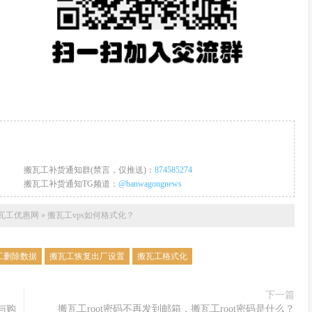
搬瓦工补货通知群(禁言，仅推送)：
874585274
搬瓦工补货通知TG频道：
@banwagongnews
瓦工优惠网
»
搬瓦工vps如何格式化？
工删除数据
搬瓦工恢复出厂设置
搬瓦工格式化
下一篇
与购
搬瓦工root密码不再发到邮箱，搬瓦工root密码是什么？