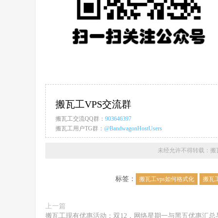
搬瓦工VPS交流群
搬瓦工交流QQ群：
903646397
搬瓦工用户TG群：
@BandwagonHostUsers
未经允许不得转载：
搬
标签：
搬瓦工vps如何格式化
搬瓦
上一篇
搬瓦工现有优惠活动：双12，网络星期一与黑五优惠汇总