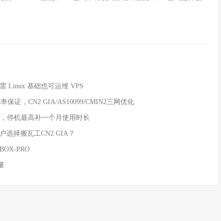
 Linux 基础也可运维 VPS
证，CN2 GIA/AS10099/CMIN2三网优化
保证，停机最高补一个月使用时长
户选择搬瓦工CN2 GIA？
X-PRO
量
优惠网
扬州翎途智能科技有限公司版权所有 |
SiteMap
|
网站归档
|
关于本站
|
苏ICP备2