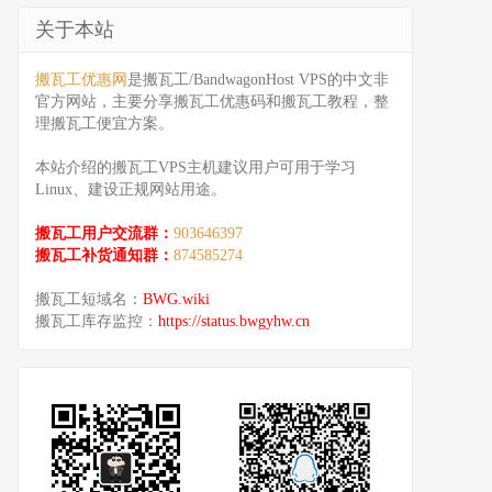
关于本站
搬瓦工优惠网
是搬瓦工/BandwagonHost VPS的中文非
官方网站，主要分享搬瓦工优惠码和搬瓦工教程，整
理搬瓦工便宜方案。
本站介绍的搬瓦工VPS主机建议用户可用于学习
Linux、建设正规网站用途。
搬瓦工用户交流群：
903646397
搬瓦工补货通知群：
874585274
搬瓦工短域名：
BWG.wiki
搬瓦工库存监控：
https://status.bwgyhw.cn