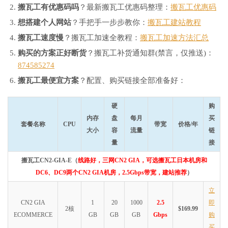
搬瓦工有优惠码吗
？最新搬瓦工优惠码整理：
搬瓦工优惠码
想搭建个人网站
？手把手一步步教你：
搬瓦工建站教程
搬瓦工速度慢
？搬瓦工加速全教程：
搬瓦工加速方法汇总
购买的方案正好断货
？搬瓦工补货通知群(禁言，仅推送)：
874585274
搬瓦工最便宜方案
？配置、购买链接全部准备好：
硬
购
内存
盘
每月
买
套餐名称
CPU
带宽
价格/年
大小
容
流量
链
量
接
搬瓦工CN2-GIA-E（
线路好，三网CN2 GIA，可选搬瓦工日本机房和
DC6、DC9两个CN2 GIA机房，2.5Gbps带宽，建站推荐
）
立
CN2 GIA
1
20
1000
2.5
即
2核
$169.99
ECOMMERCE
GB
GB
GB
Gbps
购
买